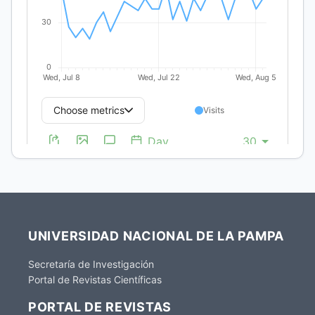
desee
editar
sus
propias
revistas
(ver
Open
Journal
Systems
).
UNIVERSIDAD NACIONAL DE LA PAMPA
Secretaría de Investigación
Portal de Revistas Científicas
PORTAL DE REVISTAS