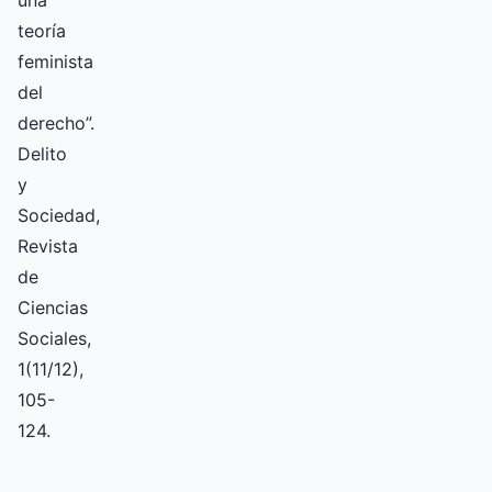
una
teoría
feminista
del
derecho”.
Delito
y
Sociedad,
Revista
de
Ciencias
Sociales,
1(11/12),
105-
124.