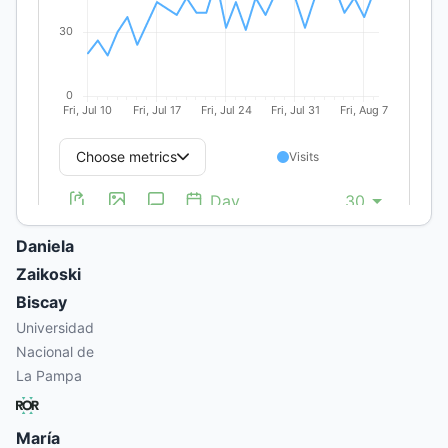
Editores
del
Sur,
Buenos
Aires
Daniela
Zaikoski
Biscay
Universidad
Nacional de
La Pampa
María