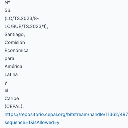
Nº
56
(LC/TS.2023/8-
LC/BUE/TS.2023/1),
Santiago,
Comisión
Económica
para
América
Latina
y
el
Caribe
(CEPAL).
https://repositorio.cepal.org/bitstream/handle/11362/4
sequence=1&isAllowed=y