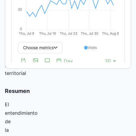
Palabras
clave:
Estructura
productiva,
diversificación,
valor
agregado
bruto,
centralización
territorial
Resumen
El
entendimiento
de
la