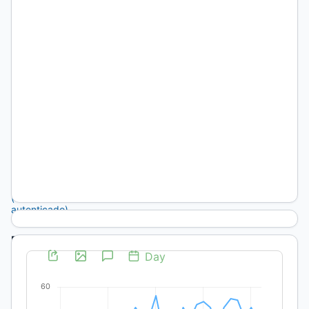
Científicas y
Técnicas
(CONICET) –
Facultad de
Agrono-mía,
Universidad
Nacional de La
Pampa
https://orcid.org/0000-
0002-
7679-
8819
(no
autenticado)
DOI:
https://doi.org/10.19137/perspectivas-
2024-
v14n1a08