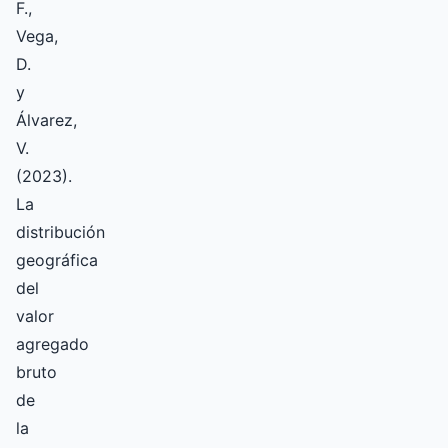
F.,
Vega,
D.
y
Álvarez,
V.
(2023).
La
distribución
geográfica
del
valor
agregado
bruto
de
la