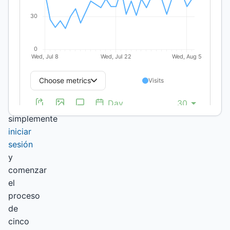
antes
de
publicar
o,
si
ya
están
registrados,
pueden
simplemente
iniciar
sesión
y
comenzar
el
proceso
de
cinco