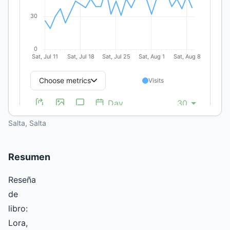
Eudeba,
2020.
Victor
Toledo
Universidad
Católica de
Salta, Salta
Resumen
Reseña
de
libro:
Lora,