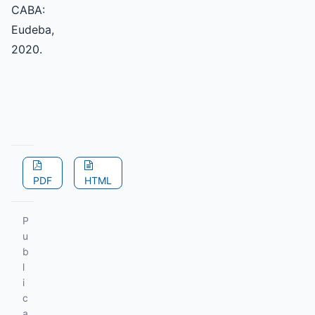
CABA:
Eudeba,
2020.
PDF
HTML
P
u
b
l
i
c
a