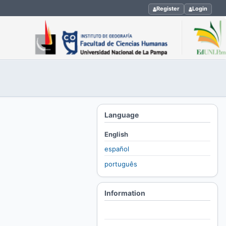
Register
Login
Language
English
español
português
Information
For Readers