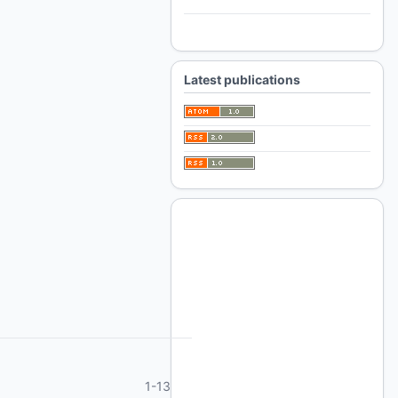
For Authors
For Librarians
Latest publications
1-13