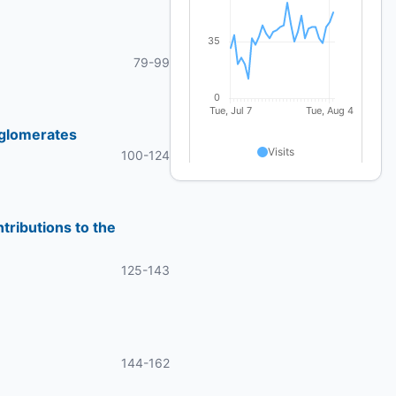
79-99
gglomerates
100-124
tributions to the
125-143
144-162