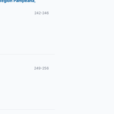
a Región Pampeana,
242-246
249-256