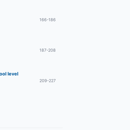
166-186
187-208
ool level
209-227