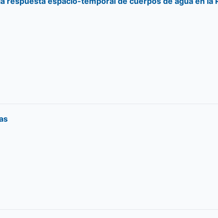
re la respuesta espacio-temporal de cuerpos de agua en l
ras