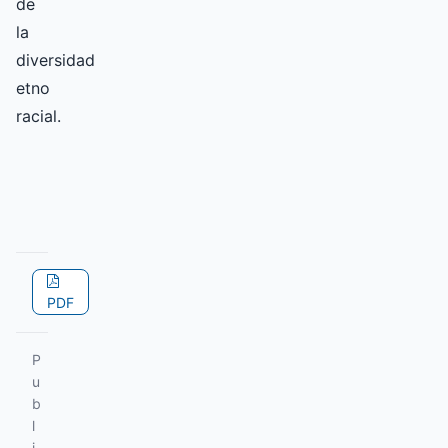
de
la
diversidad
etno
racial.
PDF
P
u
b
l
i