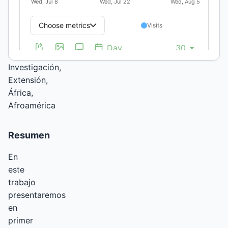
Palabras
clave:
Enseñanza
superior,
Investigación,
Extensión,
África,
Afroamérica
Resumen
En
este
trabajo
presentaremos
en
primer