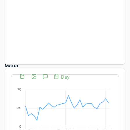
la
investigación
y
la
extensión
Marta
M.
Maffia
UNLP
Ana
Cristina
Ottenheimer
UNLP