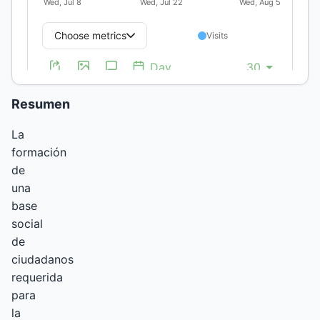
Desierto,
Invisibilización,
Cuestión
indígena
Resumen
La
formación
de
una
base
social
de
ciudadanos
requerida
para
la