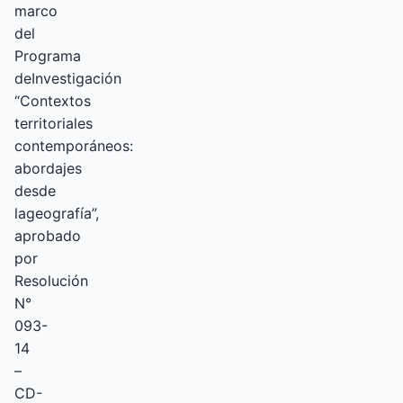
marco
del
Programa
deInvestigación
“Contextos
territoriales
contemporáneos:
abordajes
desde
lageografía”,
aprobado
por
Resolución
N°
093-
14
–
CD-