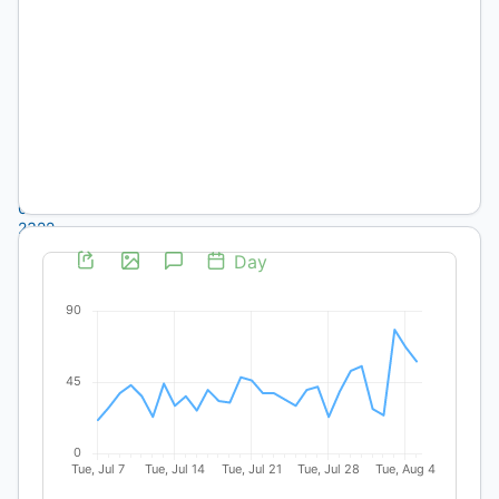
Rubén
Rey
Universidad
Nacional de
Tres de
Febrero
https://orcid.org/0009-
0005-
2322-
954X
DOI:
https://doi.org/10.19137/
Keywords:
technical
education,
educational
policy,