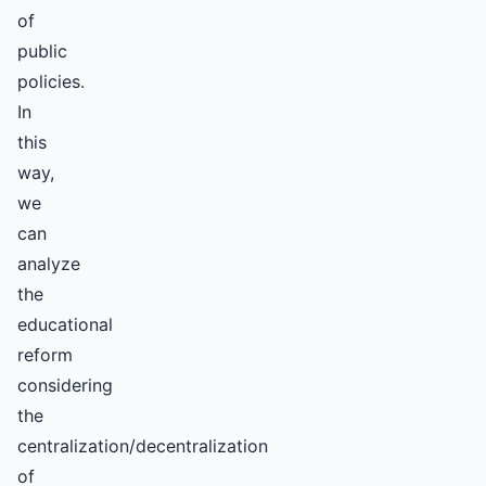
of
public
policies.
In
this
way,
we
can
analyze
the
educational
reform
considering
the
centralization/decentralization
of