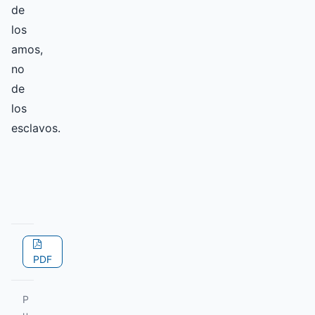
de
los
amos,
no
de
los
esclavos.
PDF
P
u