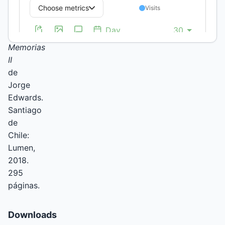
de
la
consigna.
Memorias
II
de
Jorge
Edwards.
Santiago
de
Chile:
Lumen,
2018.
295
páginas.
Downloads