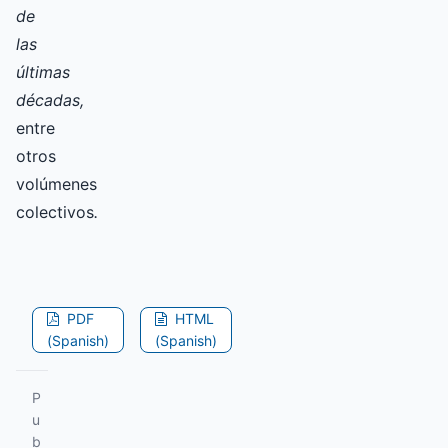
de
las
últimas
décadas,
entre
otros
volúmenes
colectivos
.
PDF
HTML
(Spanish)
(Spanish)
P
u
b