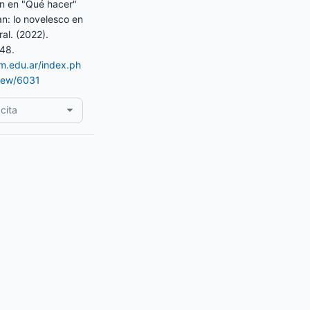
ión en "Qué hacer"
n: lo novelesco en
ral. (2022).
-48.
am.edu.ar/index.ph
view/6031
cita