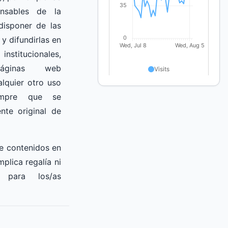
onsables de la
disponer de las
 y difundirlas
en
nstitucionales,
páginas web
lquier otro uso
empre que se
nte original de
e contenidos en
mplica regalía ni
 para los/as