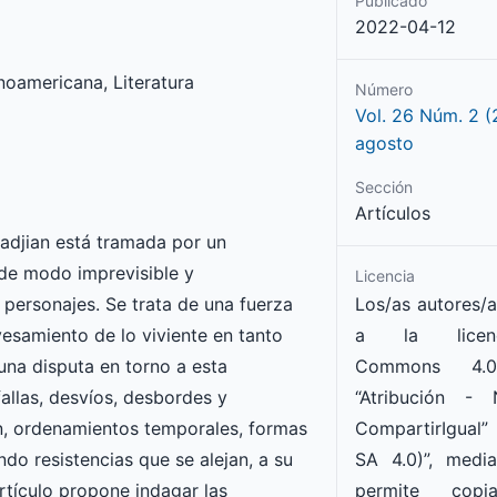
Publicado
2022-04-12
inoamericana, Literatura
Número
Vol. 26 Núm. 2 
agosto
Sección
Artículos
adjian está tramada por un
de modo imprevisible y
Licencia
Los/as autores/a
 personajes. Se trata de una fuerza
a la licenc
vesamiento de lo viviente en tanto
Commons
4.0
una disputa en torno a esta
“Atribución -
allas, desvíos, desbordes y
CompartirIgua
n, ordenamientos temporales, formas
SA
4.0
)
”, medi
do resistencias que se alejan, a su
permite copia
rtículo propone indagar las