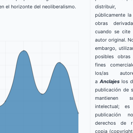
distribuir
n el horizonte del neoliberalismo.
públicamente la
obras derivad
cuando se cite
autor original. N
embargo, utiliza
posibles obras
fines comercia
los/as auto
a
Anclajes
los d
publicación de s
mantienen s
intelectual
; es 
publicación
n
derechos de r
copia (copyright)