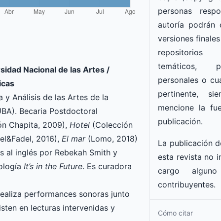
personas resp
autoría podrán 
versiones finales
repositorios i
temáticos, 
sidad Nacional de las Artes /
personales o cua
icas
pertinente
, si
 y Análisis de las Artes de la
mencione la fue
(UBA). Becaria Postdoctoral
publicación
.
ón Chapita, 2009),
Hotel
(Colección
el&Fadel, 2016),
El mar
(Lomo, 2018)
La publicación d
 al inglés por Rebekah Smith y
esta revista no i
tología
It’s in the Future
. Es curadora
cargo alguno
contribuyentes.
realiza performances sonoras junto
sten en lecturas intervenidas y
Cómo citar