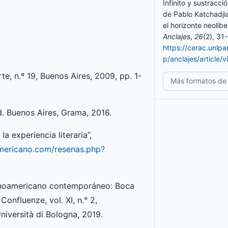
Infinito y sustracc
de Pablo Katchadjia
el horizonte neolibe
Anclajes
,
26
(2), 31
https://cerac.unlp
p/anclajes/article/
arte, n.º 19, Buenos Aires, 2009, pp. 1-
Más formatos de 
d. Buenos Aires, Grama, 2016.
 experiencia literaria”,
mericano.com/resenas.php?
atinoamericano contemporáneo: Boca
onfluenze, vol. XI, n.° 2,
niversità di Bologna, 2019.