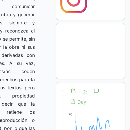
, comunicar
 obra y generar
as, siempre y
 y reconozca al
o se permite, sin
r la obra ni sus
 derivadas con
les.
A su vez,
res/as ceden
erechos para la
us textos, pero
u propiedad
decir que la
o retiene los
eproducción o
, por lo que las