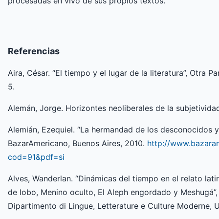
procesadas en vivo de sus propios textos.
Referencias
Aira, César. “El tiempo y el lugar de la literatura”, Otra P
5.
Alemán, Jorge. Horizontes neoliberales de la subjetivida
Alemián, Ezequiel. “La hermandad de los desconocidos y la
BazarAmericano, Buenos Aires, 2010.
http://www.bazara
cod=91&pdf=si
Alves, Wanderlan. “Dinámicas del tiempo en el relato l
de lobo, Menino oculto, El Aleph engordado y Meshugá”, C
Dipartimento di Lingue, Letterature e Culture Moderne, U