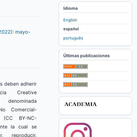
Idioma
English
español
(2022): mayo-
português
Últimas publicaciones
s deben adherir
ia Creative
denominada
 No Comercial-
l” (CC BY-NC-
ante la cual se
r, reproducir,