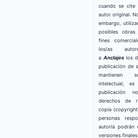
cuando se cite
autor original. N
embargo, utiliza
posibles obras
fines comercia
los/as auto
a
Anclajes
los d
publicación de s
mantienen s
intelectual
; es 
publicación
n
derechos de r
copia (copyright)
personas resp
autoría podrán 
versiones finales