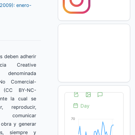
(2009): enero-
s deben adherir
ia Creative
denominada
 No Comercial-
l” (CC BY-NC-
ante la cual se
r, reproducir,
, comunicar
 obra y generar
as, siempre y