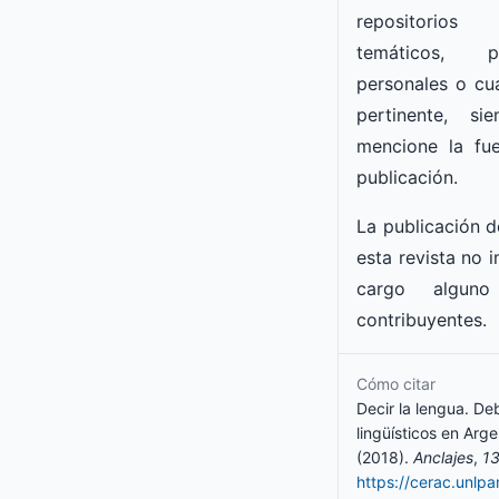
repositorios i
temáticos, 
personales o cua
pertinente
, si
mencione la fue
publicación
.
La publicación d
esta revista no i
cargo alguno
contribuyentes.
Cómo citar
Decir la lengua. De
lingüísticos en Arg
(2018).
Anclajes
,
1
https://cerac.unlp