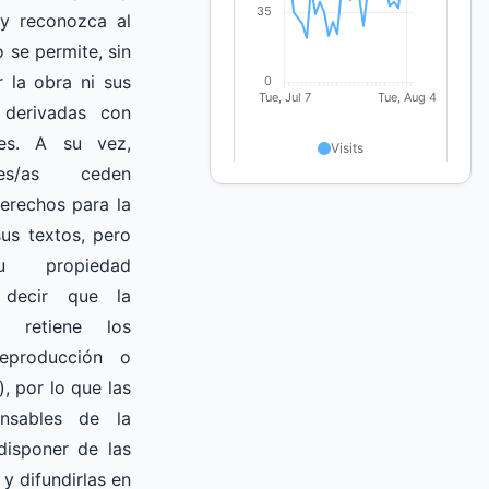
 y reconozca al
o se permite, sin
r la obra ni sus
 derivadas con
les.
A su vez,
res/as ceden
erechos para la
us textos, pero
u propiedad
decir que la
o retiene los
eproducción o
, por lo que las
onsables de la
disponer de las
 y difundirlas
en