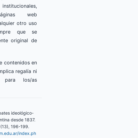
nstitucionales,
páginas web
lquier otro uso
empre que se
nte original de
e contenidos en
mplica regalía ni
 para los/as
bates ideológico-
entina desde 1837.
3
(13), 196-199.
am.edu.ar/index.ph