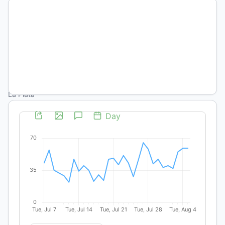
Sancholuz
Julieta
Novau
Universidad
Nacional de
La Plata
Descargas