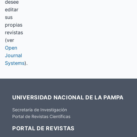
desee
editar
sus
propias
revistas
(ver
Open
Journal
Systems
).
UNIVERSIDAD NACIONAL DE LA PAMPA
Secretaría de Investigación
Portal de Revistas Científicas
PORTAL DE REVISTAS