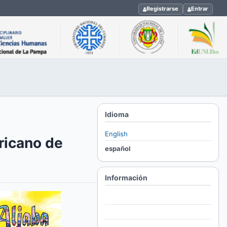
Registrarse
Entrar
Idioma
English
ricano de
español
Información
Para lectores/as
Para autores/as