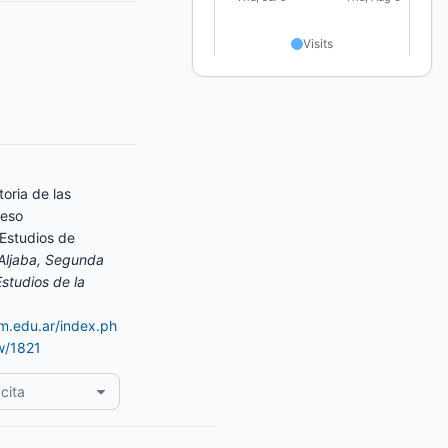
toria de las
reso
Estudios de
Aljaba, Segunda
studios de la
am.edu.ar/index.ph
ew/1821
cita