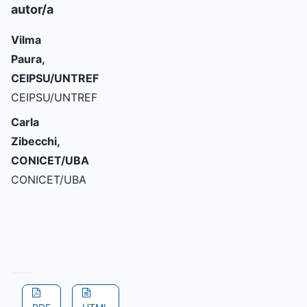
autor/a
Vilma
Paura,
CEIPSU/UNTREF
CEIPSU/UNTREF
Carla
Zibecchi,
CONICET/UBA
CONICET/UBA