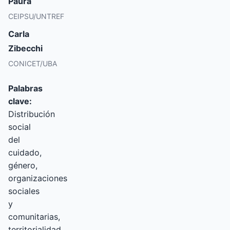
Paura
CEIPSU/UNTREF
Carla
Zibecchi
CONICET/UBA
Palabras
clave:
Distribución
social
del
cuidado,
género,
organizaciones
sociales
y
comunitarias,
territorialidad.