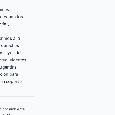
zamos su
servando los
ría y
erimos a la
s derechos
as leyes de
ctual vigentes
Argentina,
ición para
 en soporte
o por ambiente:
tizales