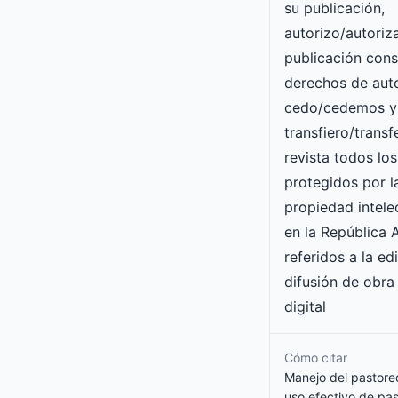
su publicación,
autorizo/autori
publicación con
derechos de auto
cedo/cedemos y
transfiero/transf
revista todos lo
protegidos por l
propiedad intele
en la República 
referidos a la ed
difusión de obra
digital
Cómo citar
Manejo del pastore
uso efectivo de pas