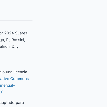
or 2024 Suarez,
a, P.; Rossini,
elrich, D. y
ajo una licencia
eative Commons
mercial-
.0
.
aceptado para