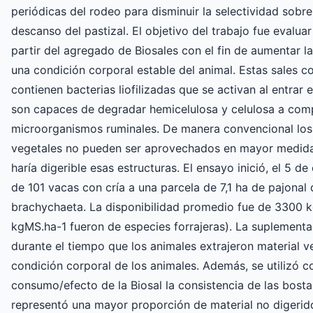
periódicas del rodeo para disminuir la selectividad sobre
descanso del pastizal. El objetivo del trabajo fue evalu
partir del agregado de Biosales con el fin de aumentar 
una condición corporal estable del animal. Estas sales c
contienen bacterias liofilizadas que se activan al entrar 
son capaces de degradar hemicelulosa y celulosa a com
microorganismos ruminales. De manera convencional los
vegetales no pueden ser aprovechados en mayor medida
haría digerible esas estructuras. El ensayo inició, el 5 d
de 101 vacas con cría a una parcela de 7,1 ha de pajonal
brachychaeta. La disponibilidad promedio fue de 3300 k
kgMS.ha-1 fueron de especies forrajeras). La suplementac
durante el tiempo que los animales extrajeron material v
condición corporal de los animales. Además, se utilizó c
consumo/efecto de la Biosal la consistencia de las bost
representó una mayor proporción de material no digerido