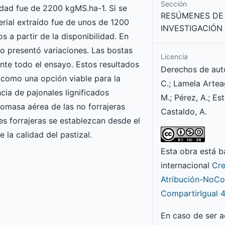
Sección
idad fue de 2200 kgMS.ha-1. Si se
RESÚMENES DE
rial extraído fue de unos de 1200
INVESTIGACIÓN
 a partir de la disponibilidad. En
o presentó variaciones. Las bostas
Licencia
te todo el ensayo. Estos resultados
Derechos de aut
 como una opción viable para la
C.; Lamela Arteag
cia de pajonales lignificados
M.; Pérez, A.; Est
itomasa aérea de las no forrajeras
Castaldo, A.
s forrajeras se establezcan desde el
 la calidad del pastizal.
Esta obra está b
internacional
Cr
Atribución-NoCo
CompartirIgual 4
En caso de ser 