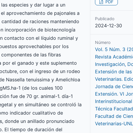
PDF
 las especies y dar lugar a un
ar el aprovechamiento de pajonales a
Publicado
la cantidad de raciones manteniendo
2024-12-30
on incorporación de biotecnología
en contacto con el líquido ruminal y
Número
puestos aprovechables por los
Vol. 5 Núm. 3 (2
 componentes de las fibras
Revista Académi
 por el ganado y este suplemento
Investigación, D
e octubre, con el ingreso de un rodeo
Extensión de las
Veterinarias. Edic
 de Nassella tenuissima y Amelichloa
Jornada de Cienc
gMS.ha-1 (de los cuales 100
Extensión. VI Jo
ión fue de 70 gr. animal-1. día-1
Interinstituciona
egetal y en simultáneo se controló la
Técnica Facultad
omo indicador cualitativo de
Facultad de Cien
as, donde un anillado pronunciado
Veterinarias-UN
. El tiempo de duración del