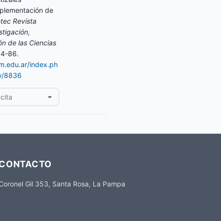
plementación de
tec Revista
tigación,
n de las Ciencias
84-86.
am.edu.ar/index.ph
ew/8836
cita
CONTACTO
Coronel Gil 353, Santa Rosa, La Pampa