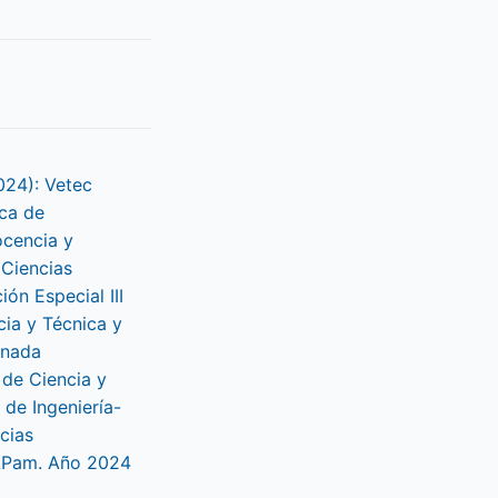
024): Vetec
ca de
ocencia y
 Ciencias
ión Especial III
ia y Técnica y
rnada
l de Ciencia y
 de Ingeniería-
cias
LPam. Año 2024