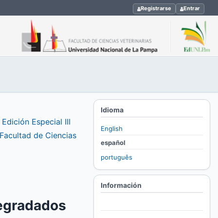
Registrarse
Entrar
Idioma
Edición Especial III
English
-Facultad de Ciencias
español
português
Información
degradados
Para lectores/as