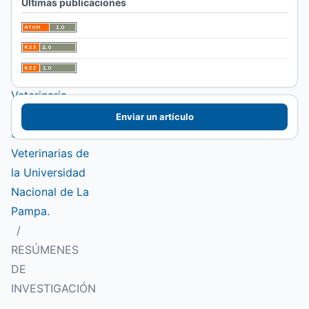
Últimas publicaciones
Especial I
Jornadas de
Histología y
Embriología
Veterinaria.
Facultad de
Enviar un artículo
Ciencias
Veterinarias de
la Universidad
Nacional de La
Pampa.
/
RESÚMENES
DE
INVESTIGACIÓN