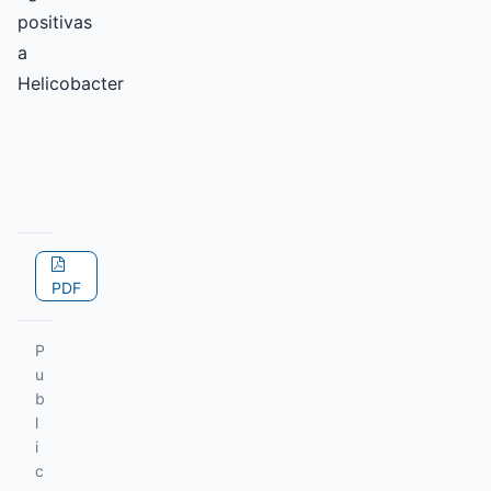
positivas
a
Helicobacter
PDF
P
u
b
l
i
c