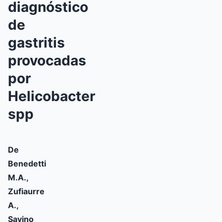
diagnóstico
de
gastritis
provocadas
por
Helicobacter
spp
De
Benedetti
M.A.,
Zufiaurre
A.,
Savino