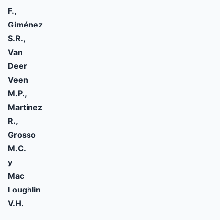
F.,
Giménez
S.R.,
Van
Deer
Veen
M.P.,
Martínez
R.,
Grosso
M.C.
y
Mac
Loughlin
V.H.