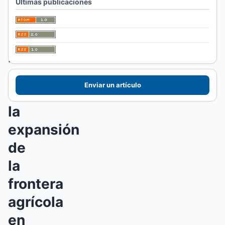
Últimas publicaciones
ESPECIALES,IDEAS
Y OPINIONES
Los
efectos
Enviar un artículo
de
la
expansión
de
la
frontera
agrícola
en