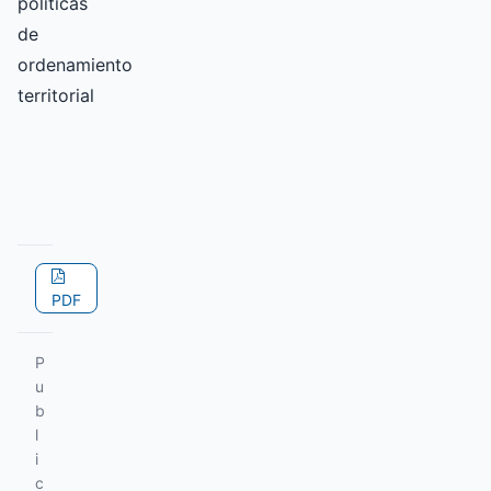
políticas
de
ordenamiento
territorial
PDF
P
u
b
l
i
c