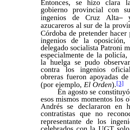
Entonces, se hizo clara la
gobierno provincial con s
ingenios de Cruz Alta
–
azucareros al sur de la provi
Córdoba de pretender hacer po
ingenios de la oposición,
delegado socialista Patroni m
especialmente de la policía,
la huelga se pudo observa
contra los ingenios oficia
obreras fueron apoyadas de
[3]
(por ejemplo,
El Orden
).
En agosto se constituyó e
esos mismos momentos los ob
Andrés se declararon en h
contratistas que no recon
representante de los ingeni
celebrados con la UGT solo