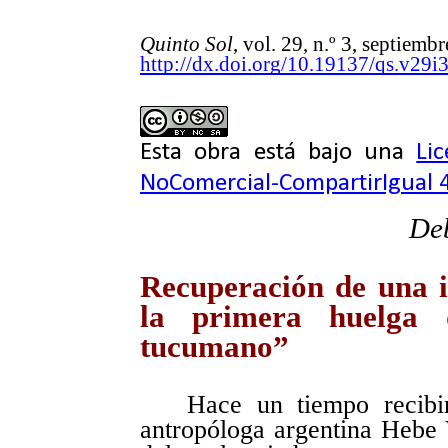
Quinto Sol
, vol. 29, n.º 3, septiem
http://dx.doi.org/10.19137/qs.v29i
Esta obra está bajo una
Li
NoComercial-CompartirIgual 4
De
Recuperación de una i
la primera huelga d
tucumano”
Hace un tiempo reci
antropóloga argentina Hebe V