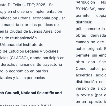
“Atribución - 
ato Di Tella (UTDT; 2025). Se
BY-NC-SA”, medi
s, y en el diseño e implementación
permite copia
lanificación urbana, economía popular
distribuir
de maestría sobre las políticas de
públicamente la
en la Ciudad de Buenos Aires, con
obras derivad
os de reurbanización.
cuando se cite
Urbanos del Instituto de
autor original. 
o de Estudios Legales y Sociales
permite, sin emba
iales (CLACSO), donde participó en
obra con fine
e derechos humanos. Su trayectoria
Como autor po
rrollo económico en barrios
acuerdos adici
tatales y las experiencias
distribución no 
versión de la ob
h Council, National Scientific and
la revista (por e
en un repositorio