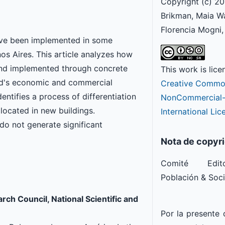
Copyright (c) 2
Brikman, Maia W
Florencia Mogni
have been implemented in some
os Aires. This article analyzes how
 and implemented through concrete
This work is lic
ood's economic and commercial
Creative Common
entifies a process of differentiation
NonCommercial-S
located in new buildings.
International Lic
 do not generate significant
Nota de copyr
Comité Edito
Población & Soc
rch Council, National Scientific and
Por la presente 