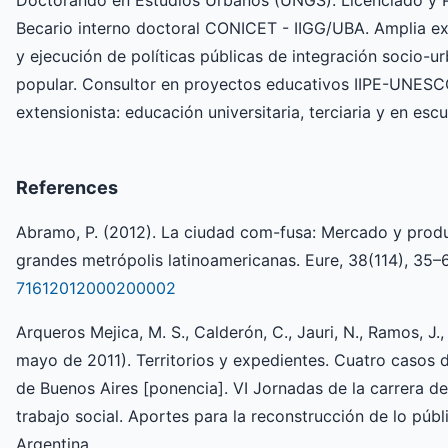
Doctorando en Estudios Urbanos (UNGS). Licenciado y P
Becario interno doctoral CONICET - IIGG/UBA. Amplia exp
y ejecución de políticas públicas de integración socio-u
popular. Consultor en proyectos educativos IIPE-UNESC
extensionista: educación universitaria, terciaria y en esc
References
Abramo, P. (2012). La ciudad com-fusa: Mercado y produ
grandes metrópolis latinoamericanas. Eure, 38(114), 35–
71612012000200002
Arqueros Mejica, M. S., Calderón, C., Jauri, N., Ramos, J., 
mayo de 2011). Territorios y expedientes. Cuatro casos de
de Buenos Aires [ponencia]. VI Jornadas de la carrera de 
trabajo social. Aportes para la reconstrucción de lo públ
Argentina.