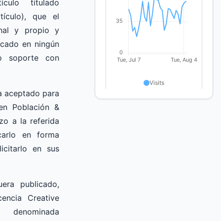
ículo titulado
tículo), que el
nal y propio y
icado en ningún
o soporte con
a aceptado para
 en Población &
zo a la referida
icarlo en forma
icitarlo en sus
uera publicado,
cencia Creative
enominada