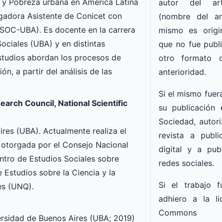
t y Pobreza urbana en América Latina
autor del art
igadora Asistente de Conicet con
(nombre del ar
(FSOC-UBA). Es docente en la carrera
mismo es origi
ociales (UBA) y en distintas
que no fue publ
studios abordan los procesos de
otro formato 
, a partir del análisis de las
anterioridad.
Si el mismo fuer
arch Council, National Scientific
su publicación
Sociedad, autori
ires (UBA). Actualmente realiza el
revista a publ
 otorgada por el Consejo Nacional
digital y a publ
entro de Estudios Sociales sobre
redes sociales.
e Estudios sobre la Ciencia y la
Si el trabajo f
es (UNQ).
adhiero a la li
Commons d
ersidad de Buenos Aires (UBA; 2019)