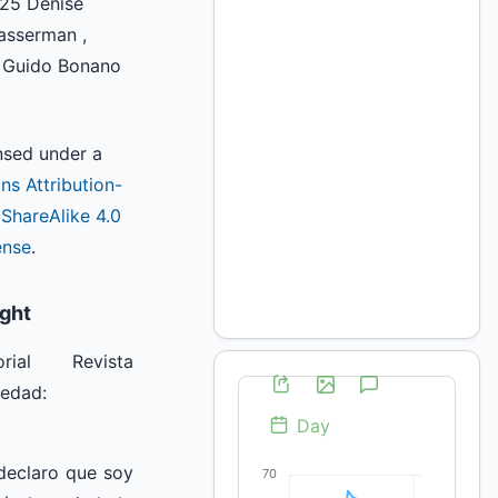
025 Denise
asserman ,
, Guido Bonano
ensed under a
s Attribution-
hareAlike 4.0
ense
.
ight
rial Revista
iedad:
declaro que soy