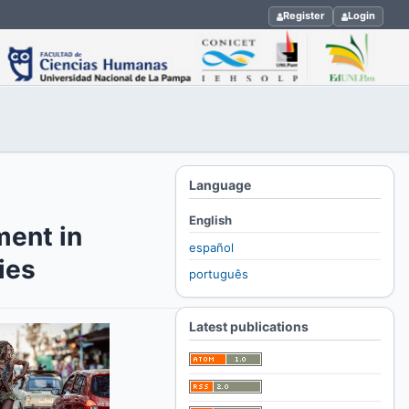
Register
Login
Language
English
ment in
español
ies
português
Latest publications