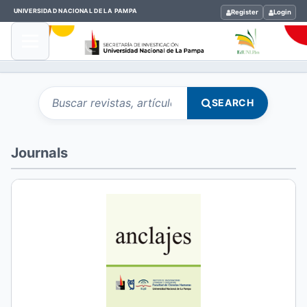
UNIVERSIDAD NACIONAL DE LA PAMPA
Register
Login
Search articles for
Buscar en el portal de revistas
SEARCH
Journals