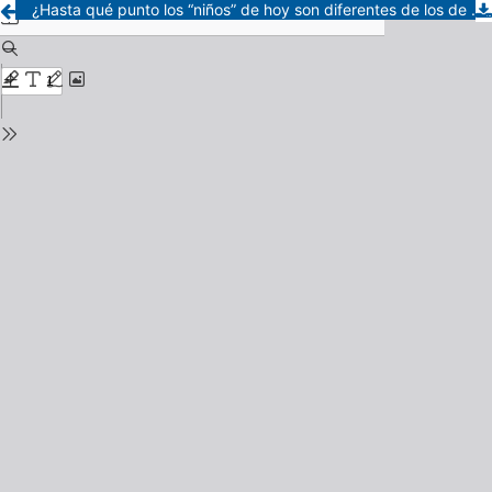
¿Hasta qué punto los “niños” de hoy son diferentes de los de antes? Un aporte psicoanalítico al debate sobre la pluralidad de infancias