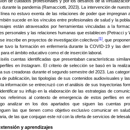
sión de cuidados profesionales y por los desafíos de la virtualizac
s durante la pandemia (Ramacciotti, 2023). La intervención de nuestr
 línea no estuvo exenta de las relaciones de poder que impregnan a
mbién sucede en los vínculos entre profesionales de salud y la pobla
sajes están atravesados por herramientas vinculadas a la formaci
es personales y las relaciones humanas que establecen (Petracci y 
[1]
 se inscribe en proyectos de investigación colectivos
, que propone
que tuvo la formación en enfermería durante la COVID-19 y las de
o para el ámbito educativo como el de inserción laboral.
ciséis cuentas identificadas que presentaban características similar
 perfiles en
Instagram
. El criterio de selección se basó en la realiz
a sus creadoras durante el segundo semestre del 2023. Las categor
a de publicación, las tipologías de sus contenidos audiovisuales y la
ta información se entrecruzó con el análisis de sus trayectorias for
 identificar su influjo en la elaboración de las estrategias de comunic
os referimos al contexto de emergencia de estos perfiles en e
uego analizar en los dos apartados que siguen las cuentas pro
nguen las que tienen como objetivo exclusivo comunicar en salu
ria, de las que conjugan este rol con la oferta de servicios de telesa
xtensión y aprendizajes