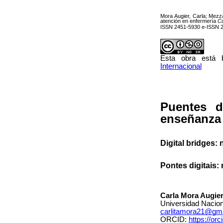
Mora Augier, Carla; Mezz
atención en enfermería
Cu
ISSN 2451-5930 e-ISSN 
Esta obra está
Internacional
Puentes d
enseñanza 
Digital bridges:
Pontes digitais
Carla Mora Augie
Universidad Nacion
carlitamora21@gm
ORCID:
https://or