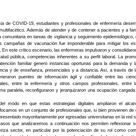
ia de COVID-19, estudiantes y profesionales de enfermería desem
ultifacético. Además de atender y de contener a pacientes y a fam
 comunitaria en tareas de vigilancia y seguimiento epidemiológico, 
s campañas de vacunación fue imponderable para mitigar los es
l. En este crítico escenario, las enfermeras impulsaron y consolidar
lud pública, competencias inherentes a su perfil laboral. La pro
tención familiar generó instancias oportunas para la demanda y l
ncia y de enseñanza, presenciales y a distancia. Así, a través de la
eneraron puentes de información ágil y confiable entre las cien
ales, entre la enfermería y otros campos profesionales, entre l
ma paralela, reconfiguraron y jerarquizaron una ocupación cargada
el modo en que estas estrategias digitales ampliaron el alcance
focamos en un conjunto de profesionales que, si bien provienen de 
presentado mayoritariamente por egresadas universitarias en la red 
casos que analizaremos a continuación nos permiten reflexionar s
eriza sector, en particular por la potenciación de su rol como co