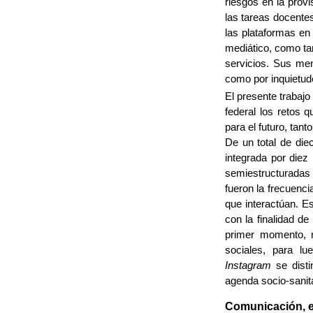
riesgos en la provi
las tareas docente
las plataformas en
mediático, como ta
servicios. Sus men
como por inquietud
El presente trabajo
federal los retos 
para el futuro, tant
De un total de die
integrada por diez
semiestructuradas 
fueron la frecuenci
que interactúan. Es
con la finalidad de
primer momento, n
sociales, para l
Instagram
se disti
agenda socio-sanita
Comunicación, e