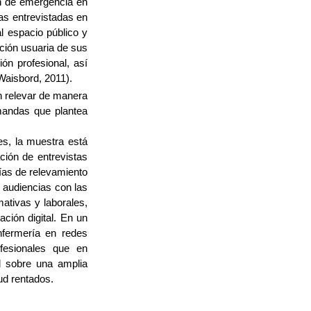
ión de emergencia en
as entrevistadas en
l espacio público y
ción usuaria de sus
ón profesional, así
Waisbord, 2011).
n relevar de manera
mandas que plantea
es, la muestra está
ación de entrevistas
ías de relevamiento
s audiencias con las
mativas y laborales,
ación digital. En un
nfermería en redes
fesionales que en
d sobre una amplia
lud rentados.