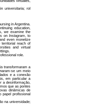
unidades virtuales,
universitaria; rol
ursing in Argentina.
tinuing education,
es, we examine the
tes on
Instagram
, to
, and even monetize
erritorial reach of
sities and virtual
ttings.
ofessional role.
is transformaram a
ornaram-se um meio
idados e a conexão
s, em particular a
r a desinformação,
camos que as pontes
novas dinâmicas de
 papel profissional
o na universidade;