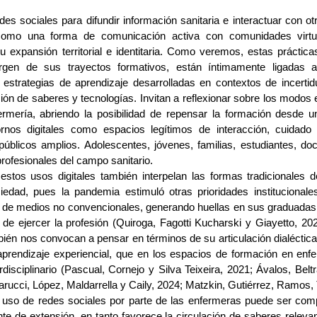
edes sociales para difundir información sanitaria e interactuar con o
omo una forma de comunicación activa con comunidades virtua
 expansión territorial e identitaria. Como veremos, estas prácticas 
rgen de sus trayectos formativos, están íntimamente ligadas 
as estrategias de aprendizaje desarrolladas en contextos de incert
ión de saberes y tecnologías. Invitan a reflexionar sobre los modos
rmería, abriendo la posibilidad de repensar la formación desde u
ornos digitales como espacios legítimos de interacción, cuidado
úblicos amplios. Adolescentes, jóvenes, familias, estudiantes, do
profesionales del campo sanitario.
stos usos digitales también interpelan las formas tradicionales d
edad, pues la pandemia estimuló otras prioridades institucionale
 de medios no convencionales, generando huellas en sus graduadas
 de ejercer la profesión (Quiroga, Fagotti Kucharski y Giayetto, 202
ién nos convocan a pensar en términos de su articulación dialéctica
 aprendizaje experiencial, que en los espacios de formación en enf
rdisciplinario (
Pascual, Cornejo y Silva Teixeira, 2021; Ávalos, Bel
ucci, López, Maldarrella y Caily, 2024;
Matzkin, Gutiérrez, Ramos, 
l uso de redes sociales por parte de las enfermeras puede ser co
e de extensión, en tanto favorece la circulación de saberes releva