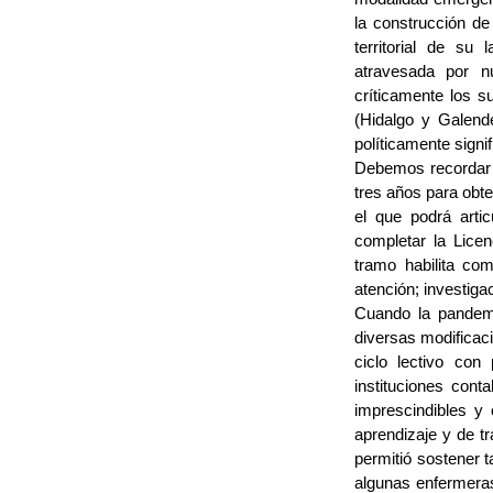
la construcción de
territorial de su
atravesada por n
críticamente los s
(Hidalgo y Galend
políticamente signif
Debemos recordar q
tres años para obte
el que podrá arti
completar la Licen
tramo habilita com
atención; investiga
Cuando la pandemi
diversas modificaci
ciclo lectivo con
instituciones cont
imprescindibles y 
aprendizaje y de tr
permitió sostener t
algunas enfermeras