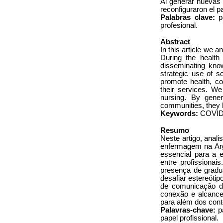
Al generar nuevas 
reconfiguraron el p
Palabras clave:
pa
profesional.
Abstract
In this article we 
During the health
disseminating kno
strategic use of s
promote health, co
their services. We
nursing. By gener
communities, they h
Keywords:
COVID-
Resumo
Neste artigo, anal
enfermagem na Arg
essencial para a 
entre profissionai
presença de gradu
desafiar estereóti
de comunicação di
conexão e alcance 
para além dos cont
Palavras-chave:
pa
papel profissional.