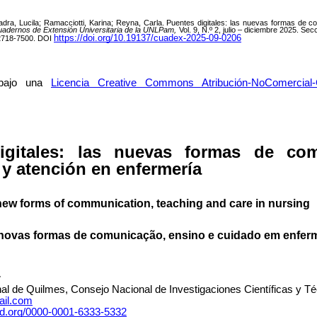
adra, Lucila; Ramacciotti, Karina; Reyna, Carla. Puentes digitales: las nuevas formas de 
adernos de Extensión Universitaria de la UNLPam
,
Vol. 9, N.º 2, julio – diciembre 2025. Sec
https://doi.org/10.19137/cuadex-2025-09-0206
2718-7500.
DOI
 bajo una
Licencia Creative Commons Atribución-NoComercial-C
igitales: las nuevas formas de com
y atención en enfermería
 new forms of communication, teaching and care in nursing
: novas formas de comunicação, ensino e cuidado em enfe
r
al de Quilmes, Consejo Nacional de Investigaciones Científicas y T
ail.com
cid.org/0000-0001-6333-5332