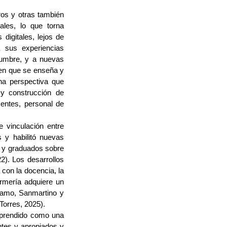
tros y otras también
les, lo que torna
digitales, lejos de
a sus experiencias
idumbre, y a nuevas
 en que se enseña y
na perspectiva que
 y construcción de
centes, personal de
e vinculación entre
s y habilitó nuevas
 y graduados sobre
2). Los desarrollos
 con la docencia, la
ermería adquiere un
tramo, Sanmartino y
Torres, 2025
).
mprendido como una
ntes y apropiados y