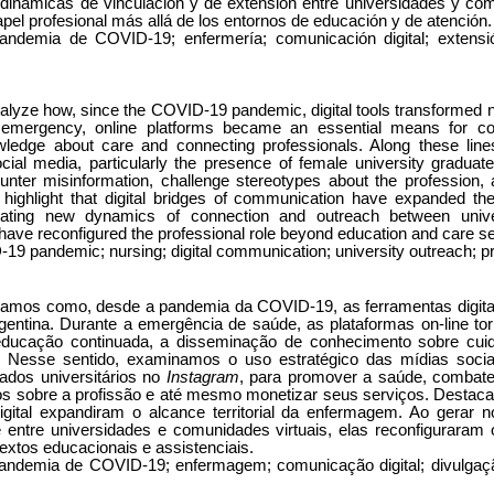
dinámicas de vinculación y de extensión entre universidades y com
apel profesional más allá de los entornos de educación y de atención.
ndemia de COVID-19; enfermería; comunicación digital; extensión 
analyze how, since the COVID-19 pandemic, digital tools transformed n
 emergency, online platforms became an essential means for con
wledge about care and connecting professionals. Along these lin
ocial media, particularly the presence of female university gradua
unter misinformation, challenge stereotypes about the profession
 highlight that digital bridges of communication have expanded the t
ating new dynamics of connection and outreach between univer
ave reconfigured the professional role beyond education and care se
19 pandemic; nursing; digital communication; university outreach; pr
isamos como, desde a pandemia da COVID-19, as ferramentas digita
entina. Durante a emergência de saúde, as plataformas on-line t
educação continuada, a disseminação de conhecimento sobre cu
s. Nesse sentido, examinamos o uso estratégico das mídias sociai
ados universitários no
Instagram
, para promover a saúde, combate
pos sobre a profissão e até mesmo monetizar seus serviços. Desta
gital expandiram o alcance territorial da enfermagem. Ao gerar 
entre universidades e comunidades virtuais, elas reconfiguraram o
extos educacionais e assistenciais.
ndemia de COVID-19; enfermagem; comunicação digital; divulgaçã