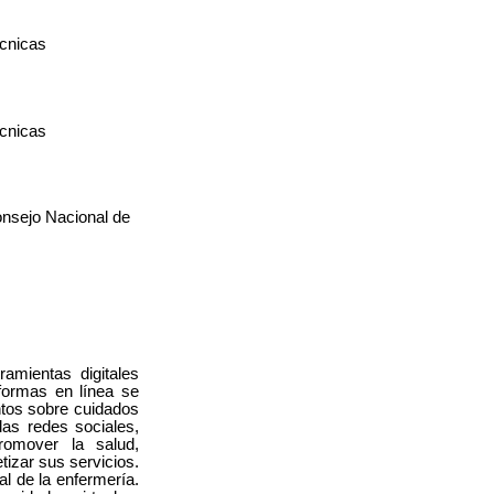
écnicas
écnicas
onsejo Nacional de
amientas digitales
aformas en línea se
ntos sobre cuidados
las redes sociales,
romover la salud,
tizar sus servicios.
al de la enfermería.