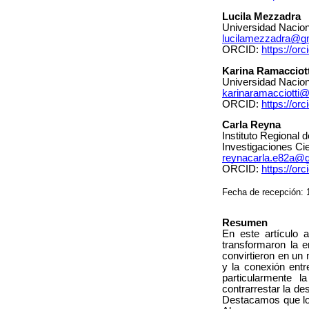
Lucila Mezzadra
Universidad Nacion
lucilamezzadra@g
ORCID:
https://o
Karina Ramacciott
Universidad Nacion
karinaramacciotti
ORCID:
https://or
Carla Reyna
Instituto Regional
Investigaciones Cie
reynacarla.e82a@
ORCID:
https://or
Fecha de recepción: 
Resumen
En este artículo 
transformaron la e
convirtieron en un
y la conexión entr
particularmente 
contrarrestar la de
Destacamos que los 