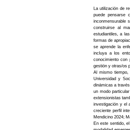
La utilización de r
puede pensarse c
inconmensurable su
construirse al ma
estudiantiles, a l
formas de apropiac
se aprende la enfe
incluya a los ent
conocimiento con p
gestión y otras/os 
Al mismo tiempo, e
Universidad y Soci
dinámicas a través
un modo particular
extensionistas tamb
investigación y el
creciente perfil inte
Mendicino 2024; Mar
En este sentido, e
modalidad emergent