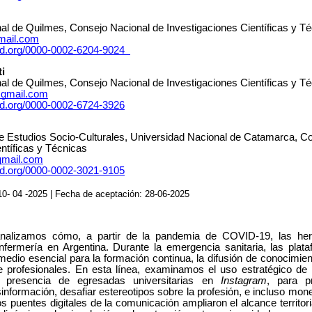
al de Quilmes, Consejo Nacional de Investigaciones Científicas y T
mail.com
rcid.org/0000-0002-6204-9024
i
al de Quilmes, Consejo Nacional de Investigaciones Científicas y T
@gmail.com
cid.org/0000-0002-6724-3926
 de Estudios Socio-Culturales, Universidad Nacional de Catamarca, C
ntíficas y Técnicas
gmail.com
cid.org/0000-0002-3021-9105
10- 04 -2025 | Fecha de aceptación: 28-06-2025
analizamos cómo, a partir de la pandemia de COVID-19, las herr
nfermería en Argentina. Durante la emergencia sanitaria, las plat
 medio esencial para la formación continua, la difusión de conocimie
e profesionales. En esta línea, examinamos el uso estratégico de 
la presencia de egresadas universitarias en
Instagram
, para p
sinformación, desafiar estereotipos sobre la profesión, e incluso mone
puentes digitales de la comunicación ampliaron el alcance territori