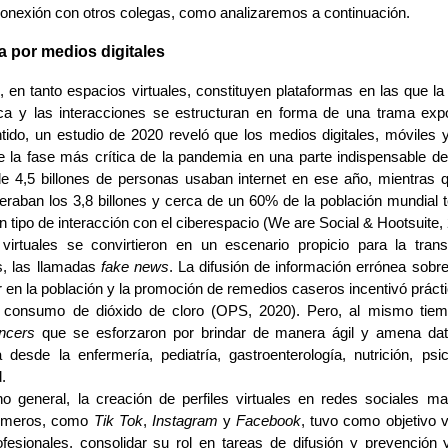
 conexión con otros colegas, como analizaremos a continuación.
ia por medios digitales
 en tanto espacios virtuales, constituyen plataformas en las que la
a y las interacciones se estructuran en forma de una trama expo
tido, un estudio de 2020 reveló que los medios digitales, móviles 
te la fase más crítica de la pandemia en una parte indispensable de 
de 4,5 billones de personas usaban internet en ese año, mientras 
eraban los 3,8 billones y cerca de un 60% de la población mundial t
gún tipo de interacción con el ciberespacio (We are Social & Hootsuite,
irtuales se convirtieron en un escenario propicio para la trans
s, las llamadas
fake news
. La difusión de información errónea sobre
r en la población y la promoción de remedios caseros incentivó prác
 consumo de dióxido de cloro (OPS, 2020). Pero, al mismo tiem
encers
que se esforzaron por brindar de manera ágil y amena da
a desde la enfermería, pediatría, gastroenterología, nutrición, psi
.
 general, la creación de perfiles virtuales en redes sociales ma
ermeros, como
Tik Tok
,
Instagram
y
Facebook
, tuvo como objetivo vi
ofesionales, consolidar su rol en tareas de difusión y prevención