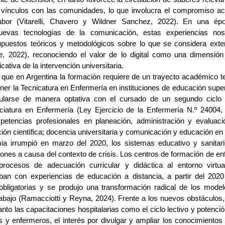
 vínculos con las comunidades, lo que involucra el compromiso ac
 labor (Vitarelli, Chavero y Wildner Sanchez, 2022). En una é
uevas tecnologías de la comunicación, estas experiencias nos 
upuestos teóricos y metodológicos sobre lo que se considera exte
e, 2022), reconociendo el valor de lo digital como una dimensión
icativa de la intervención universitaria.
ue en Argentina la formación requiere de un trayecto académico te
ner la Tecnicatura en Enfermería en instituciones de educación superi
cularse de manera optativa con el cursado de un segundo cicl
ciatura en Enfermería (Ley Ejercicio de la Enfermería N.º 24004,
petencias profesionales en planeación, administración y evaluaci
ción científica; docencia universitaria y comunicación y educación en
a irrumpió en marzo del 2020, los sistemas educativo y sanitari
ones a causa del contexto de crisis. Los centros de formación de enf
 procesos de adecuación curricular y didáctica al entorno virtua
aban con experiencias de educación a distancia, a partir del 202
obligatorias y se produjo una transformación radical de los model
abajo (Ramacciotti y Reyna, 2024). Frente a los nuevos obstáculos, l
anto las capacitaciones hospitalarias como el ciclo lectivo y potenció,
 y enfermeros, el interés por divulgar y ampliar los conocimientos