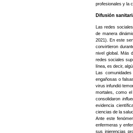
profesionales y la
Difusión sanitar
Las redes sociales,
de manera dinámic
2021). En este sen
convirtieron duran
nivel global. Más 
redes sociales sup
línea, es decir, al
Las comunidades v
engañosas o falsa
virus infundió temo
mortales, como el
consolidaron
influ
evidencia científic
ciencias de la salud
Ante este fenómeno
enfermeras y enf
sus injerencias pr