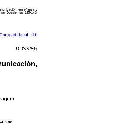
comunicación, enseñanza y
ción: Dossier, pp. 125-148.
ompartirIgual 4.0
DOSSIER
unicación,
rmagem
écnicas