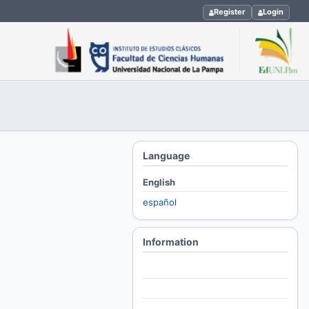
Register
Login
Language
English
español
Information
For Readers
For Authors