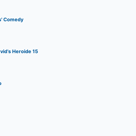
es' Comedy
vid’s Heroide 15
o