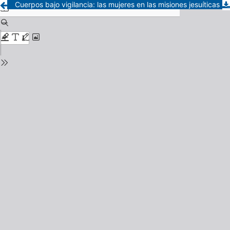
Cuerpos bajo vigilancia: las mujeres en las misiones jesuíticas del Chaco