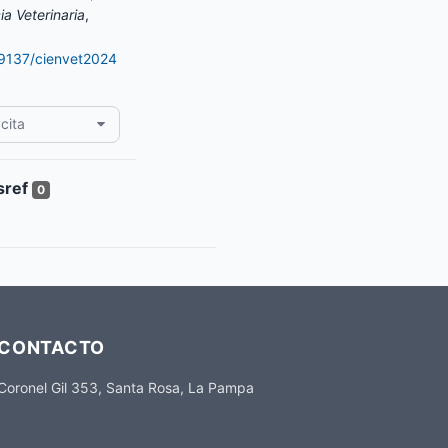
ia Veterinaria
,
.19137/cienvet2024
cita
0
CONTACTO
Coronel Gil 353, Santa Rosa, La Pampa