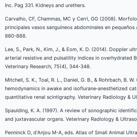
Inc. Pag 331. Kidneys and urethers.
Carvalho, CF, Chammas, MC y Cerri, GG (2008). Morfolo
principales vasos sanguíneos abdominales en pequeños an
880-888.
Lee, S., Park, N., Kim, J., & Eom, K. D. (2014). Doppler u
arterial resistive and pulsatility indices in overhydrated
Veterinary Research, 75(4), 344-348.
Mitchell, S. K., Toal, R. L., Daniel, G. B., & Rohrbach, B. W
hemodynamics in awake and isoflurane‐anesthetized cat
quantitative renal scintigraphy. Veterinary Radiology & U
Spaulding, K. A. (1997). A review of sonographic identif
and juxtavascular organs. Veterinary Radiology & Ultraso
Penninck D, d'Anjou M-A, eds. Atlas of Small Animal Ult