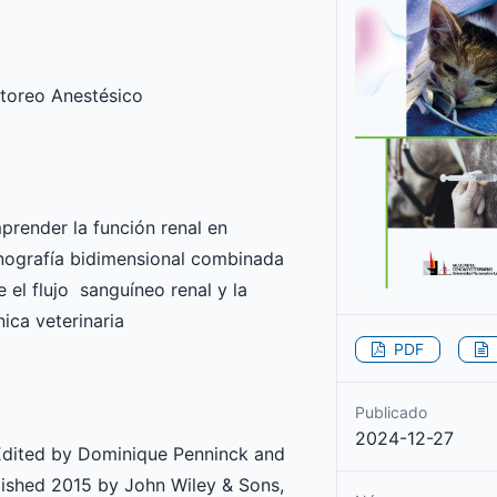
itoreo Anestésico
mprender la función renal en
onografía bidimensional combinada
el flujo sanguíneo renal y la
nica veterinaria
PDF
Publicado
2024-12-27
 Edited by Dominique Penninck and
lished 2015 by John Wiley & Sons,