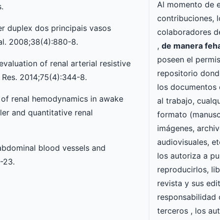
Al momento de e
.
contribuciones, l
 duplex dos principais vasos
colaboradores d
l. 2008;38(4):880-8.
,
de manera feh
poseen el permis
aluation of renal arterial resistive
repositorio dond
t Res. 2014;75(4):344-8.
los documentos 
n of renal hemodynamics in awake
al trabajo, cualq
er and quantitative renal
formato (manuscr
imágenes, archi
audiovisuales, et
 abdominal blood vessels and
los autoriza a pu
-23.
reproducirlos, li
revista y sus ed
responsabilidad
terceros , los a