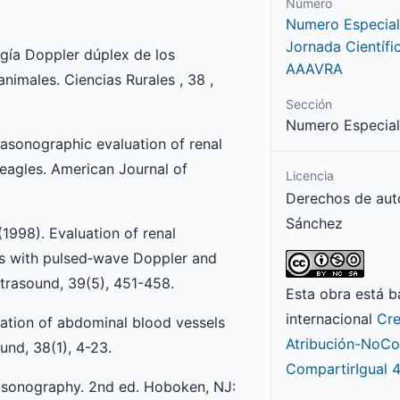
Número
Numero Especial
Jornada Científ
gía Doppler dúplex de los
AAAVRA
imales. Ciencias Rurales , 38 ,
Sección
Numero Especial
ltrasonographic evaluation of renal
 Beagles. American Journal of
Licencia
Derechos de au
Sánchez
. (1998). Evaluation of renal
s with pulsed‐wave Doppler and
ltrasound, 39(5), 451-458.
Esta obra está b
internacional
Cr
ication of abdominal blood vessels
Atribución-NoCo
und, 38(1), 4-23.
CompartirIgual 4
rasonography. 2nd ed. Hoboken, NJ: