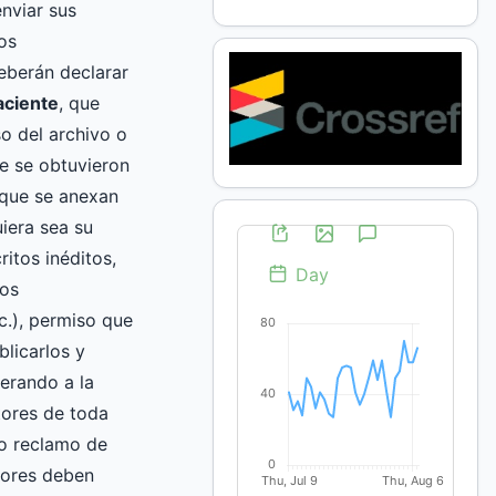
nviar sus
os
eberán declarar
aciente
, que
o del archivo o
e se obtuvieron
que se anexan
uiera sea su
itos inéditos,
vos
c.), permiso que
blicarlos y
berando a la
itores de toda
 o reclamo de
utores deben