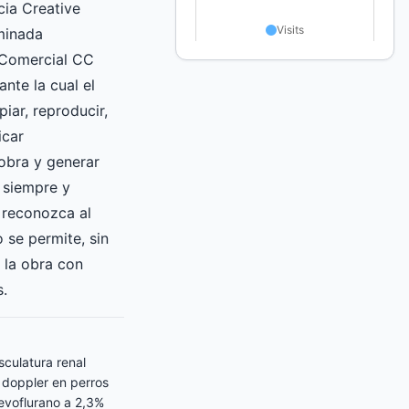
ncia Creative
inada
 Comercial CC
nte la cual el
iar, reproducir,
icar
obra y generar
 siempre y
 reconozca al
o se permite, sin
r la obra con
s.
sculatura renal
 doppler en perros
evoflurano a 2,3%