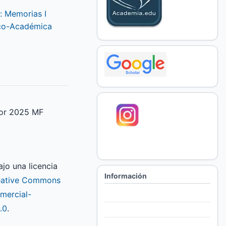
: Memorias I
ico-Académica
tor 2025 MF
ajo una licencia
Información
eative Commons
mercial-
Para lectores/as
.0
.
Para autores/as
Para bibliotecarios/as