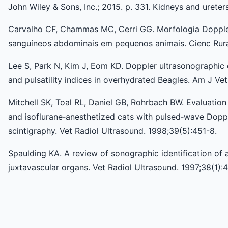
John Wiley & Sons, Inc.; 2015. p. 331. Kidneys and ureters
Carvalho CF, Chammas MC, Cerri GG. Morfologia Doppler
sanguíneos abdominais em pequenos animais. Cienc Rura
Lee S, Park N, Kim J, Eom KD. Doppler ultrasonographic ev
and pulsatility indices in overhydrated Beagles. Am J Ve
Mitchell SK, Toal RL, Daniel GB, Rohrbach BW. Evaluatio
and isoflurane‐anesthetized cats with pulsed‐wave Doppl
scintigraphy. Vet Radiol Ultrasound. 1998;39(5):451-8.
Spaulding KA. A review of sonographic identification of
juxtavascular organs. Vet Radiol Ultrasound. 1997;38(1):4