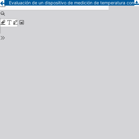
Evaluación de un dispositivo de medición de temperatura con tecnología de flujo calórico cero en cobayos ( Cavia porcellus) anestesiados con isoflurano