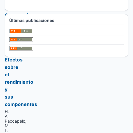
y
Buck
Cencerro)
Últimas publicaciones
en
la
región
semiárida
pampeana.
Efectos
sobre
el
rendimiento
y
sus
componentes
H.
A.
Paccapelo,
M.
L.