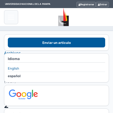
UNIVERSIDAD NACIONAL DE LA PAMPA
Registrarse
Entrar
Inicio
Enviar un artículo
/
Archivos
Idioma
/
Vol. 2
English
Núm. 2
español
(1987)
Vol.
2