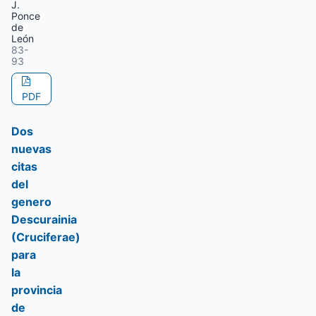
J.
Ponce
de
León
83-
93
PDF
Dos
nuevas
citas
del
genero
Descurainia
(Cruciferae)
para
la
provincia
de