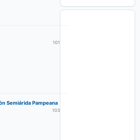
101
egión Semiárida Pampeana
103