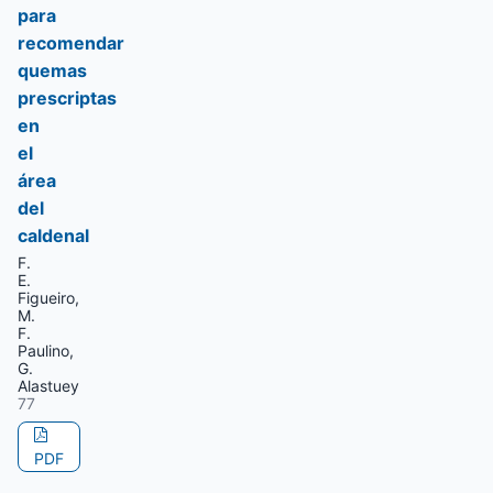
para
recomendar
quemas
prescriptas
en
el
área
del
caldenal
F.
E.
Figueiro,
M.
F.
Paulino,
G.
Alastuey
77
PDF