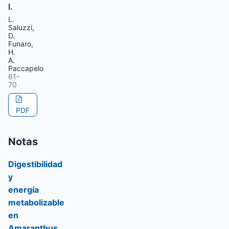
l.
L.
Saluzzi,
D.
Funaro,
H.
A.
Paccapelo
61-
70
PDF
Notas
Digestibilidad
y
energía
metabolizable
en
Amaranthus