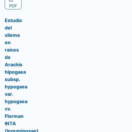
PDF
Estudio
del
xilema
en
raíces
de
Arachis
hipogaea
subsp.
hypogaea
var.
hypogaea
cv.
Florman
INTA
(leguminosae)