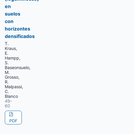
en
suelos
con
horizontes
densificados
T.
Kraus,
E.
Hampp,
S.
Baseonsuelo,
M.
Grosso,
R.
Malpassi,
C.
Blanco
49-
60
PDF