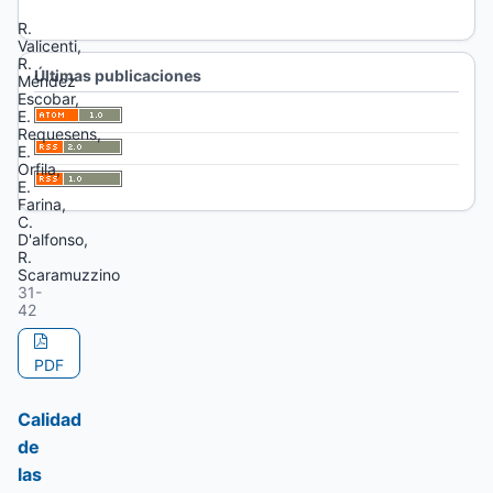
Aires)
R.
Valicenti,
R.
Últimas publicaciones
Méndez
Escobar,
E.
Requesens,
E.
Orfila,
E.
Farina,
C.
D'alfonso,
R.
Scaramuzzino
31-
42
PDF
Calidad
de
las