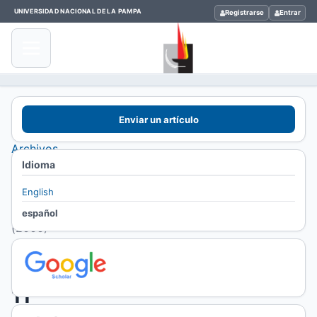
UNIVERSIDAD NACIONAL DE LA PAMPA
Registrarse
Entrar
Inicio
Enviar un artículo
/
Archivos
Idioma
/
Vol. 11
English
Núm. 1
español
(2000)
Vol.
11