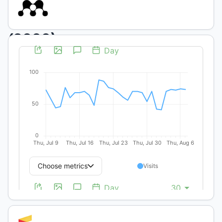
Núm.
1
(2000)
Publicado:
2020-
04-
21
Artículos
Científicos
y
Técnicos
Las