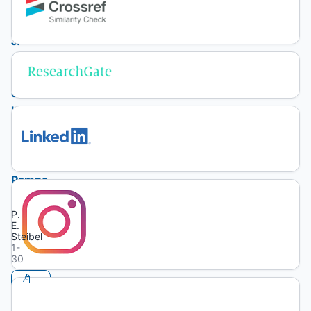
Verbenáceas
(Verbenaceae
J.
St.-
Hil.)
de
la
Provincia
de
La
Pampa,
Argentina
P.
E.
Steibel
1-
30
PDF