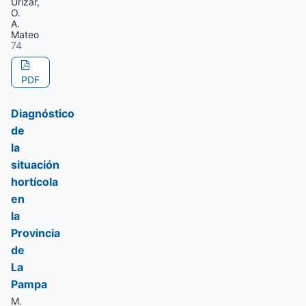
Urizar,
O.
A.
Mateo
74
PDF
Diagnóstico
de
la
situación
hortícola
en
la
Provincia
de
La
Pampa
M.