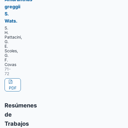
greggii
S.
Wats.
S.
H.
Pattacini,
G.
E.
Scoles,
G.
F.
Covas
71-
72
PDF
Resúmenes
de
Trabajos