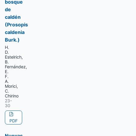
bosque
de
caldén
(Prosopis
caldenia
Burk.)
H.
D.
Estelrich,
B.
Fernández,
E.
F.
A.
Morici,
C.
Chirino
23-
30
PDF
Nuevas