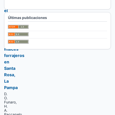
sobre
el
rendimiento
Últimas publicaciones
de
materia
seca
de
maíces
forrajeros
en
Santa
Rosa,
La
Pampa
D.
O.
Funaro,
H.
A.
Paccapelo