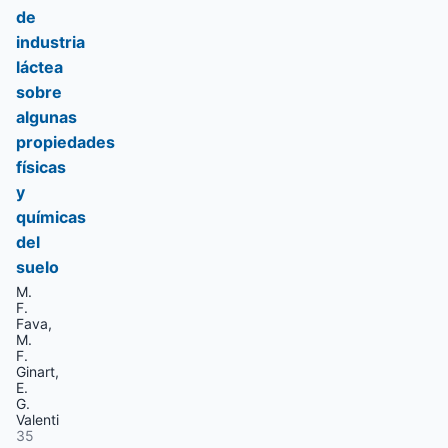
de
industria
láctea
sobre
algunas
propiedades
físicas
y
químicas
del
suelo
M.
F.
Fava,
M.
F.
Ginart,
E.
G.
Valenti
35