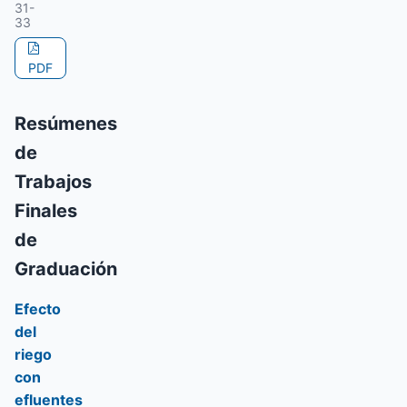
31-
33
PDF
Resúmenes
de
Trabajos
Finales
de
Graduación
Efecto
del
riego
con
efluentes