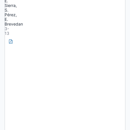
E.
Sierra,
S.
Pérez,
E.
Brevedan
3-
13
PDF
Efecto
de
la
densidad
de
plantas
y
distancia
entre
surcos