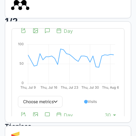
Núm.
1/2
(2005)
Publicado:
2020-
04-
07
Artículos
Científicos
y
Técnicos