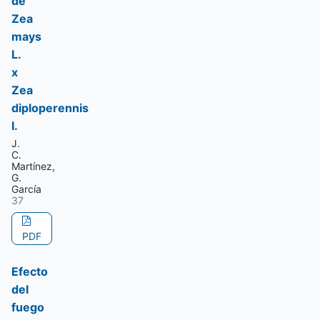
de
Zea
mays
L.
x
Zea
diploperennis
I.
J.
C.
Martínez,
G.
García
37
PDF
Efecto
del
fuego