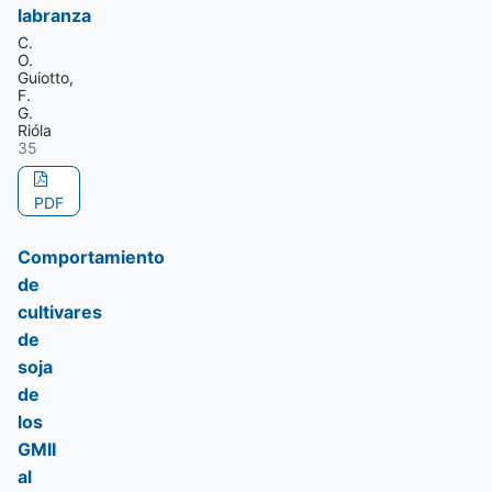
labranza
C.
O.
Guiotto,
F.
G.
Rióla
35
PDF
Comportamiento
de
cultivares
de
soja
de
los
GMII
al