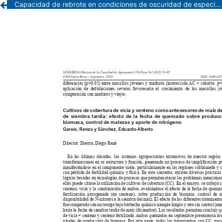
Capacidad de rebrote en condiciones de oscuridad de especies forrajeras del pastizal bajo, región semiárida central de Argentina