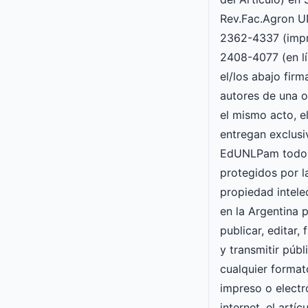
Rev.Fac.Agron 
2362-4337 (impr
2408-4077 (en lí
el/los abajo fir
autores de una o
el mismo acto, e
entregan exclusi
EdUNLPam todos
protegidos por l
propiedad intele
en la Argentina p
publicar, editar, 
y transmitir púb
cualquier forma
impreso o electró
internet, el artí