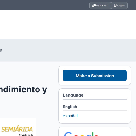
Register
Login
ut
Make a Submission
endimiento y
Language
English
español