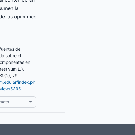
asumen la
de las opiniones
 fuentes de
ada sobre el
 componentes en
aestivum L.).
30
(2), 79.
am.edu.ar/index.ph
e/view/5395
rmats