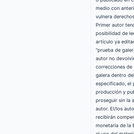
medio con anteri
vulnera derechos
Primer autor ten
posibilidad de le
artículo ya edit
“prueba de galera
autor no devolvi
correcciones de 
galera dentro de
especificado, el
producción y pu
proseguir sin la
autor. El/los aut
recibirán compe
monetaria de l
el uso del mater