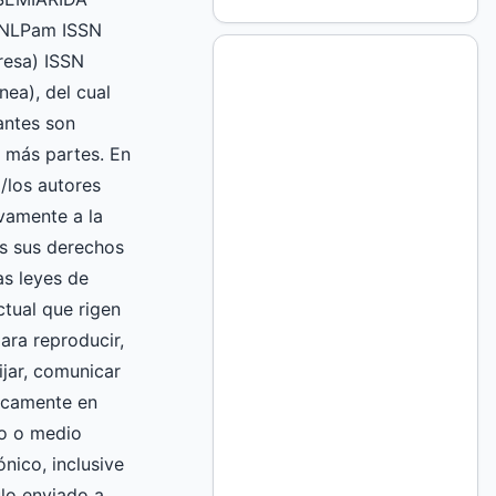
UNLPam ISSN
esa) ISSN
nea), del cual
mantes son
 más partes. En
l/los autores
vamente a la
 sus derechos
as leyes de
ctual que rigen
ara reproducir,
fijar, comunicar
licamente en
to o medio
nico, inclusive
culo enviado a