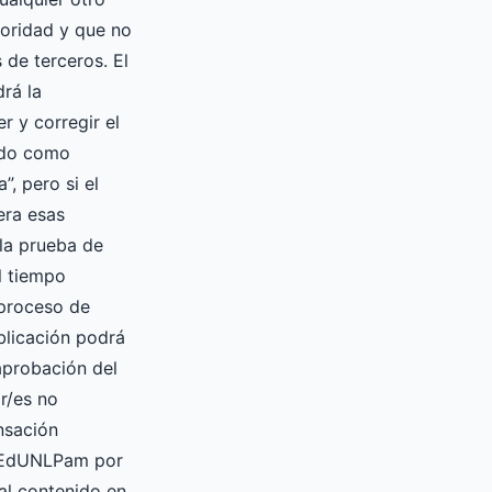
oridad y que no
 de terceros. El
drá la
er y corregir el
ado como
”, pero si el
era esas
la prueba de
l tiempo
 proceso de
blicación podrá
 aprobación del
or/es no
nsación
a EdUNLPam por
ial contenido en