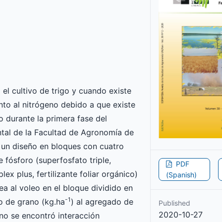
el cultivo de trigo y cuando existe
to al nitrógeno debido a que existe
 durante la primera fase del
ntal de la Facultad de Agronomía de
 un diseño en bloques con cuatro
e fósforo (superfosfato triple,
PDF
x plus, fertilizante foliar orgánico)
(Spanish)
rea al voleo en el bloque dividido en
-1
o de grano (kg.ha
) al agregado de
Published
2020-10-27
 no se encontró interacción