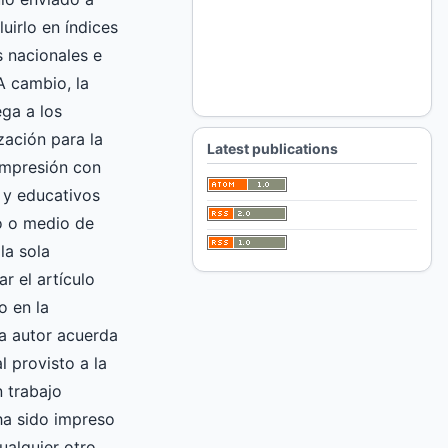
luirlo en índices
 nacionales e
A cambio, la
ga a los
zación para la
Latest publications
impresión con
 y educativos
ro o medio de
la sola
ar el artículo
o en la
 autor acuerda
l provisto a la
 trabajo
 ha sido impreso
ualquier otro