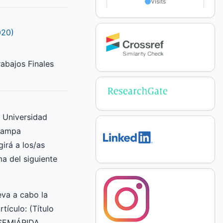
020)
abajos Finales
a Universidad
Pampa
irá a los/as
ma del siguiente
va a cabo la
rtículo: (Título
 SEMIÁRIDA