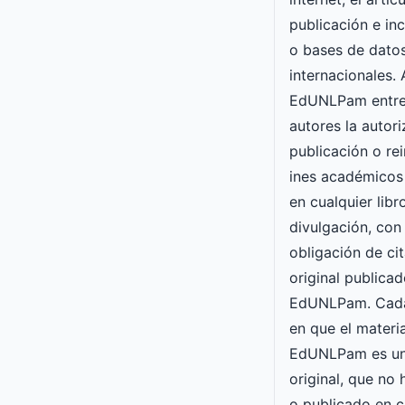
publicación e inc
o bases de datos
internacionales. 
EdUNLPam entre
autores la autori
publicación o re
ines académicos
en cualquier lib
divulgación, con 
obligación de cit
original publicad
EdUNLPam. Cada
en que el materia
EdUNLPam es un
original, que no
o publicado en c