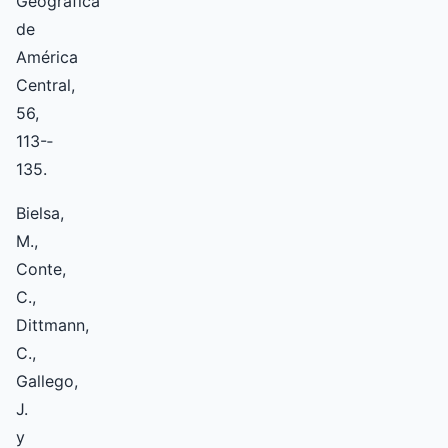
Geográfica
de
América
Central,
56,
113-­
135.
Bielsa,
M.,
Conte,
C.,
Dittmann,
C.,
Gallego,
J.
y