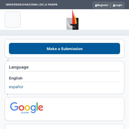
UNIVERSIDAD NACIONAL DE LA PAMPA
Register
Login
Home
/
Make a Submission
Archives
/
Language
Vol. 30
No. 2
English
(2020)
español
/
Artículos
Científicos
y Técnicos