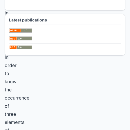
Emergency
in
La
Latest publications
Pampa;
Abstract
In
order
to
know
the
occurrence
of
three
elements