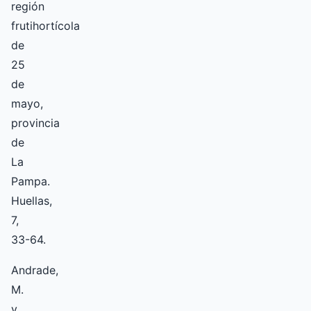
región
frutihortícola
de
25
de
mayo,
provincia
de
La
Pampa.
Huellas,
7,
33­-64.
Andrade,
M.
y