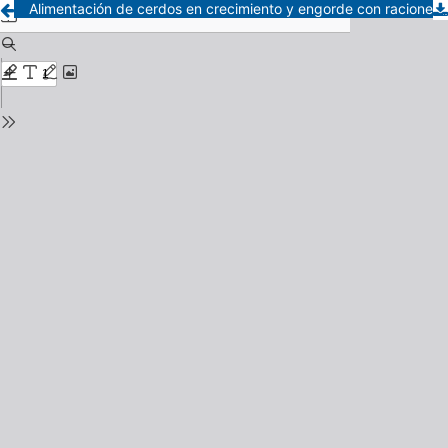
Alimentación de cerdos en crecimiento y engorde con raciones ricas en heno de alfalfa