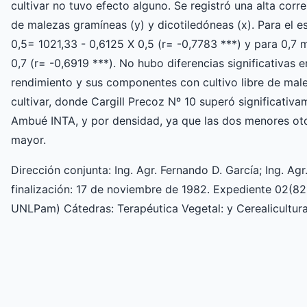
cultivar no tuvo efecto alguno. Se registró una alta corr
de malezas gramíneas (y) y dicotiledóneas (x). Para el e
0,5= 1021,33 - 0,6125 X 0,5 (r= -0,7783 ***) y para 0,7 
0,7 (r= -0,6919 ***). No hubo diferencias significativas e
rendimiento y sus componentes con cultivo libre de male
cultivar, donde Cargill Precoz Nº 10 superó significati
Ambué INTA, y por densidad, ya que las dos menores oto
mayor.
Dirección conjunta: Ing. Agr. Fernando D. García; Ing. Agr
finalización: 17 de noviembre de 1982. Expediente 02(8
UNLPam) Cátedras: Terapéutica Vegetal: y Cerealicultur