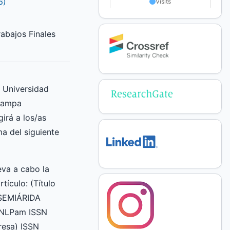
6)
abajos Finales
a Universidad
Pampa
irá a los/as
ma del siguiente
va a cabo la
rtículo: (Título
 SEMIÁRIDA
UNLPam ISSN
esa) ISSN