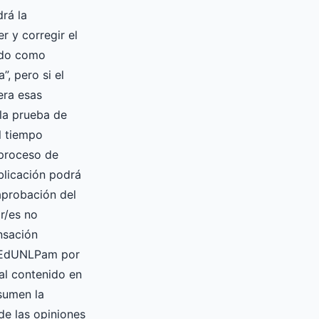
drá la
er y corregir el
ado como
”, pero si el
era esas
la prueba de
l tiempo
 proceso de
blicación podrá
 aprobación del
or/es no
nsación
a EdUNLPam por
ial contenido en
asumen la
de las opiniones