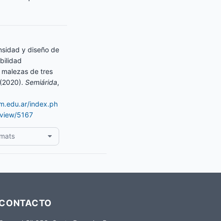
nsidad y diseño de
bilidad
 malezas de tres
 (2020).
Semiárida
,
am.edu.ar/index.ph
/view/5167
rmats
CONTACTO