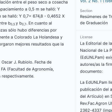
Vol. 2 No. 1 (198
elación entre el peso seco a cosecha
spaciamiento a 0,5 m se halló: Y
Section
m se halló: Y 0,7= 674,8 - 0,4652 X
Resúmenes de Tr
de Graduación
ntre b
y b
. En cuanto al
0,5
0,7
zas sólo hubo diferencias por
vamente a Colorado La Holandesa y
License
La Editorial de l
rgaron mejores resultados que la
Nacional de La 
(EdUNLPam) exig
. Oscar J. Rubiolo. Fecha de
autores/as la fir
2 FA (Facultad de Agronomía,
documento:
a respectivamente.
La EdUNLPam lle
publicación del a
del Artículo) en
Rev.Fac.Agron 
2362-4337 (impr