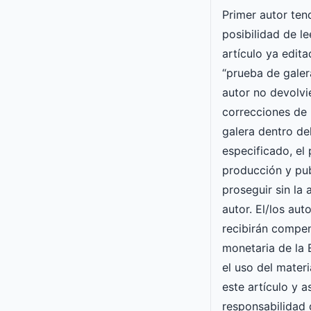
Primer autor ten
posibilidad de le
artículo ya edit
“prueba de galera
autor no devolvi
correcciones de 
galera dentro de
especificado, el
producción y pu
proseguir sin la
autor. El/los aut
recibirán compe
monetaria de l
el uso del mater
este artículo y 
responsabilidad 