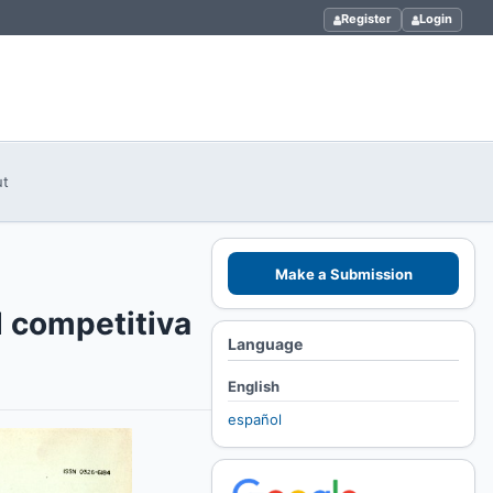
Register
Login
ut
Make a Submission
d competitiva
Language
English
español