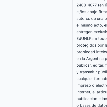
2408-4077 (en lí
el/los abajo fir
autores de una o
el mismo acto, e
entregan exclusi
EdUNLPam todos
protegidos por l
propiedad intele
en la Argentina p
publicar, editar, 
y transmitir púb
cualquier forma
impreso o electró
internet, el artí
publicación e inc
o bases de datos