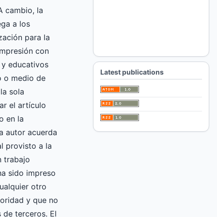
A cambio, la
ga a los
zación para la
impresión con
 y educativos
Latest publications
ro o medio de
la sola
ar el artículo
o en la
 autor acuerda
l provisto a la
 trabajo
 ha sido impreso
ualquier otro
oridad y que no
 de terceros. El