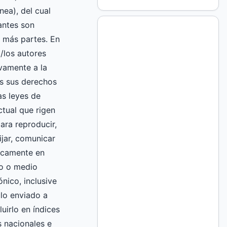
nea), del cual
mantes son
 más partes. En
l/los autores
vamente a la
 sus derechos
as leyes de
ctual que rigen
ara reproducir,
fijar, comunicar
licamente en
to o medio
nico, inclusive
culo enviado a
luirlo en índices
 nacionales e