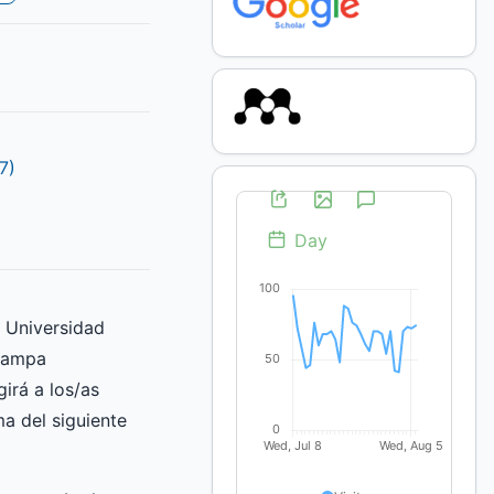
7)
a Universidad
Pampa
irá a los/as
ma del siguiente