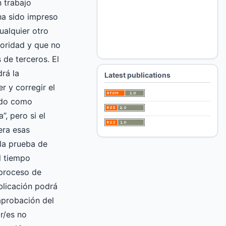
 trabajo
 ha sido impreso
ualquier otro
oridad y que no
 de terceros. El
drá la
Latest publications
er y corregir el
ado como
”, pero si el
era esas
la prueba de
l tiempo
 proceso de
blicación podrá
 aprobación del
or/es no