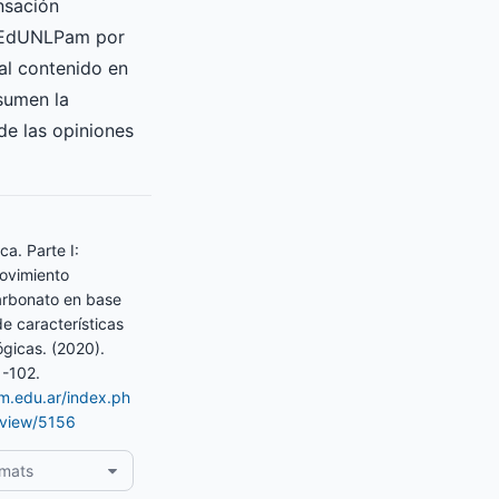
nsación
a EdUNLPam por
ial contenido en
asumen la
de las opiniones
ca. Parte I:
ovimiento
arbonato en base
de características
gicas. (2020).
1-102.
am.edu.ar/index.ph
e/view/5156
rmats