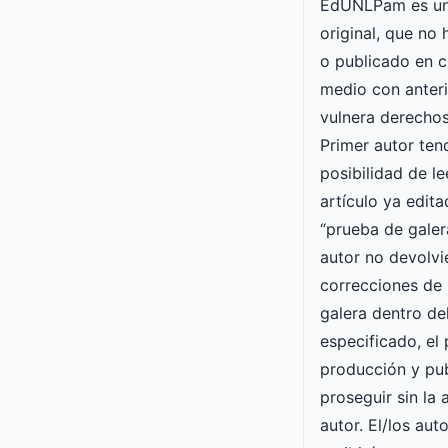
EdUNLPam es un
original, que no
o publicado en c
medio con anteri
vulnera derechos
Primer autor ten
posibilidad de le
artículo ya edit
“prueba de galera
autor no devolvi
correcciones de 
galera dentro de
especificado, el
producción y pu
proseguir sin la
autor. El/los aut