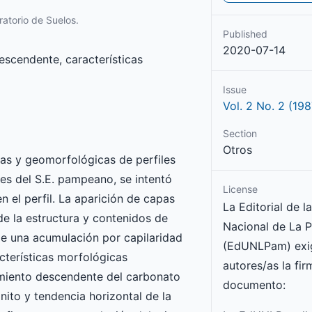
atorio de Suelos.
Published
2020-07-14
scendente, características
Issue
Vol. 2 No. 2 (198
Section
Otros
cas y geomorfológicas de perfiles
tes del S.E. pampeano, se intentó
License
n el perfil. La aparición de capas
La Editorial de l
e la estructura y contenidos de
Nacional de La 
de una acumulación por capilaridad
(EdUNLPam) exig
cterísticas morfológicas
autores/as la fir
miento descendente del carbonato
documento:
nito y tendencia horizontal de la