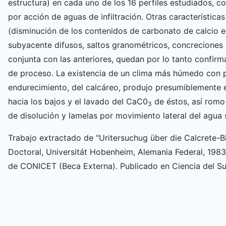
estructura) en cada uno de los 16 perfiles estudiados, 
por acción de aguas de infiltración. Otras característica
(disminución de los contenidos de carbonato de calcio e
subyacente difusos, saltos granométricos, concreciones 
conjunta con las anteriores, quedan por lo tanto confir
de proceso. La existencia de un clima más húmedo con p
endurecimiento, del calcáreo, produjo presumiblemente e
hacia los bajos y el lavado del CaC0
de éstos, así romo
3
de disolución y lamelas por movimiento lateral del agua s
Trabajo extractado de "Uritersuchug über die Calcrete-Bi
Doctoral, Universitát Hobenheim, Alemania Federal, 198
de CONICET (Beca Externa). Publicado en Ciencia del Sue