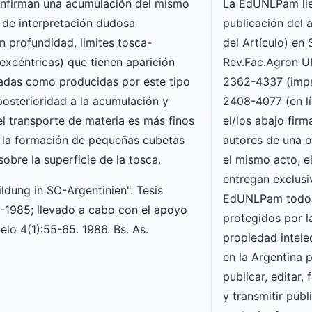
La EdUNLPam lle
confirman una acumulación del mismo
publicación del a
s de interpretación dudosa
del Artículo) en
n profundidad, limites tosca-
Rev.Fac.Agron 
excéntricas) que tienen aparición
2362-4337 (impr
madas como producidas por este tipo
2408-4077 (en lí
osterioridad a la acumulación y
el/los abajo fir
l transporte de materia es más finos
autores de una o
 la formación de pequeñas cubetas
el mismo acto, e
obre la superficie de la tosca.
entregan exclusi
ldung in SO-Argentinien". Tesis
EdUNLPam todos
3-1985; llevado a cabo con el apoyo
protegidos por l
lo 4(1):55-65. 1986. Bs. As.
propiedad intele
en la Argentina p
publicar, editar, 
y transmitir púb