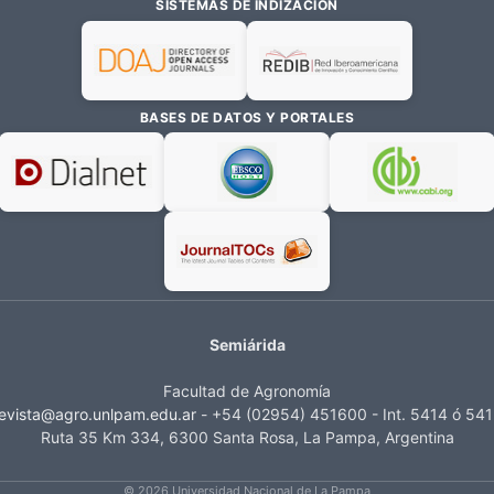
SISTEMAS DE INDIZACIÓN
BASES DE DATOS Y PORTALES
Semiárida
Facultad de Agronomía
evista@agro.unlpam.edu.ar
- +54 (02954) 451600 - Int. 5414 ó 54
Ruta 35 Km 334, 6300 Santa Rosa, La Pampa, Argentina
© 2026 Universidad Nacional de La Pampa