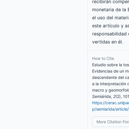
recibirán compe
monetaria de l
el uso del mater
este artículo y 
responsabilidad 
vertidas en él.
How to Cite
Estudio sobre la tos
Evidencias de un m
descendente del c
a la interpretación 
macro y geomorfoló
Semiárida
,
2
(2), 10
https://cerac.unlp
p/semiarida/articl
More Citation Fo