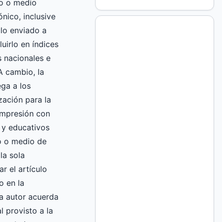
to o medio
nico, inclusive
culo enviado a
luirlo en índices
 nacionales e
A cambio, la
ga a los
zación para la
impresión con
 y educativos
ro o medio de
la sola
ar el artículo
o en la
 autor acuerda
l provisto a la