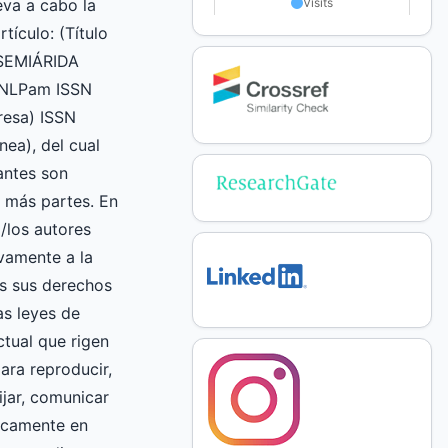
va a cabo la
rtículo: (Título
 SEMIÁRIDA
UNLPam ISSN
esa) ISSN
nea), del cual
mantes son
 más partes. En
l/los autores
vamente a la
 sus derechos
as leyes de
ctual que rigen
ara reproducir,
fijar, comunicar
licamente en