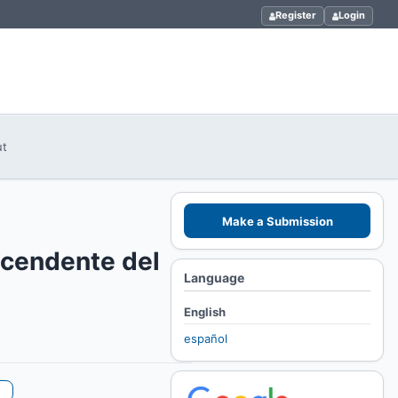
Register
Login
ut
Make a Submission
scendente del
Language
English
español