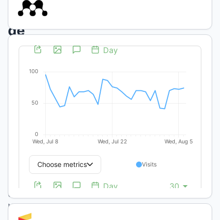
Onagráceas
de
la
provincia
de
La
Pampa
H.
M.
Cunquero
Universidad
Nacional de
La Pampa,