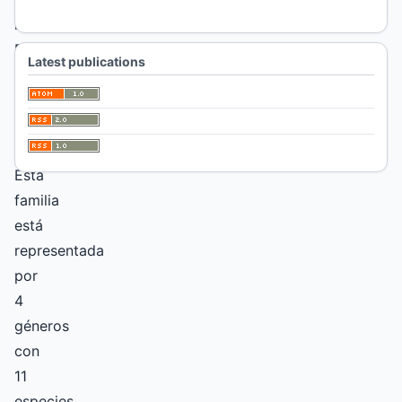
la
Provincia
Latest publications
de
La
Pampa.
Argentina.
Esta
familia
está
representada
por
4
géneros
con
11
especies