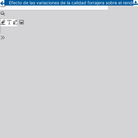
Efecto de las variaciones de la calidad forrajera sobre el rendimiento lechero de vientres con distinto potencial genético