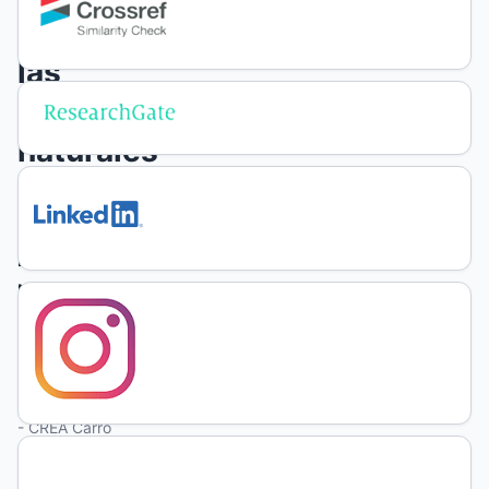
sobre
las
pasturales
naturales
J.
R.
Nazar
Anchorena
lng.
Producción
Agropecuaria
- CREA Carro
Quemado,
Luan Toro,