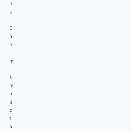
e
s
.
E
n
e
l
m
i
s
m
o
a
c
t
o