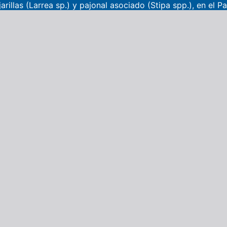
rillas (Larrea sp.) y pajonal asociado (Stipa spp.), en el 