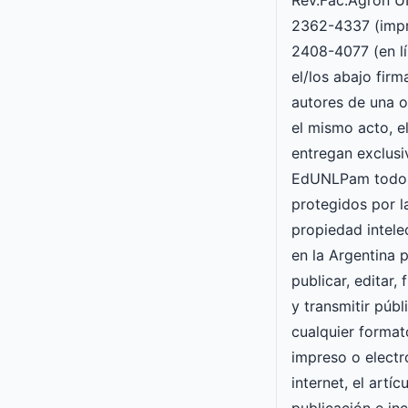
Rev.Fac.Agron 
2362-4337 (impr
2408-4077 (en lí
el/los abajo fir
autores de una o
el mismo acto, e
entregan exclusi
EdUNLPam todos
protegidos por l
propiedad intele
en la Argentina p
publicar, editar, 
y transmitir púb
cualquier forma
impreso o electró
internet, el artí