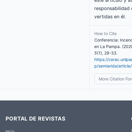
este artículo y 
responsabilidad 
vertidas en él.
How to Cite
Conferencia: Incen
en La Pampa. (202
5
(1), 29-33.
https://cerac.unlp
p/semiarida/articl
More Citation Fo
PORTAL DE REVISTAS
Inicio