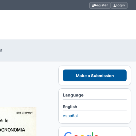
Register
Login
ut
Make a Submission
Language
English
español