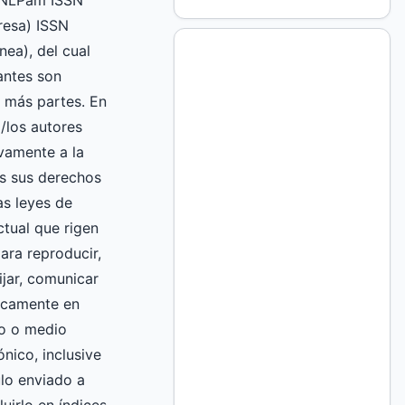
UNLPam ISSN
esa) ISSN
nea), del cual
mantes son
 más partes. En
l/los autores
vamente a la
 sus derechos
as leyes de
ctual que rigen
ara reproducir,
fijar, comunicar
licamente en
to o medio
nico, inclusive
culo enviado a