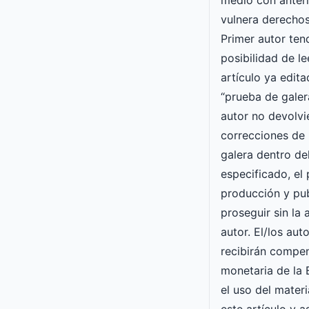
medio con anteri
vulnera derechos
Primer autor ten
posibilidad de le
artículo ya edit
“prueba de galera
autor no devolvi
correcciones de 
galera dentro de
especificado, el
producción y pu
proseguir sin la
autor. El/los aut
recibirán compe
monetaria de l
el uso del mater