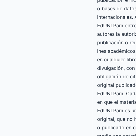
publicación e inc
o bases de datos
internacionales. 
EdUNLPam entre
autores la autori
publicación o re
ines académicos
en cualquier lib
divulgación, con 
obligación de cit
original publicad
EdUNLPam. Cada
en que el materia
EdUNLPam es un
original, que no
o publicado en c