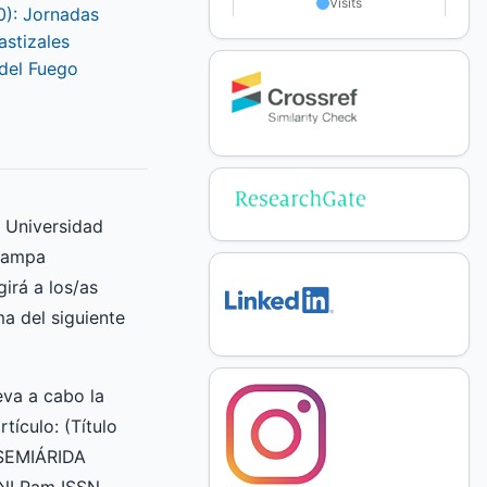
90): Jornadas
stizales
del Fuego
a Universidad
Pampa
irá a los/as
ma del siguiente
va a cabo la
rtículo: (Título
 SEMIÁRIDA