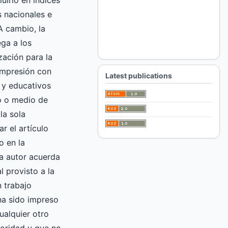
luirlo en índices
 nacionales e
A cambio, la
ga a los
zación para la
impresión con
Latest publications
 y educativos
ro o medio de
la sola
ar el artículo
o en la
 autor acuerda
l provisto a la
 trabajo
 ha sido impreso
ualquier otro