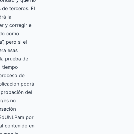
oridad y que no
 de terceros. El
drá la
er y corregir el
ado como
”, pero si el
era esas
la prueba de
l tiempo
 proceso de
blicación podrá
 aprobación del
or/es no
nsación
a EdUNLPam por
ial contenido en