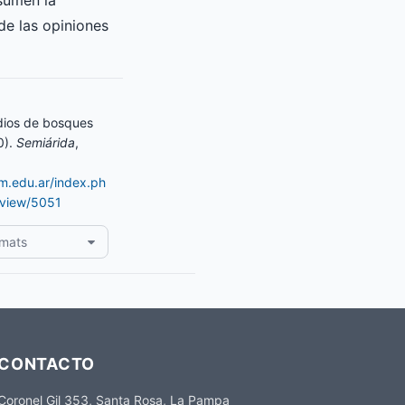
asumen la
de las opiniones
dios de bosques
0).
Semiárida
,
am.edu.ar/index.ph
e/view/5051
rmats
CONTACTO
Coronel Gil 353, Santa Rosa, La Pampa