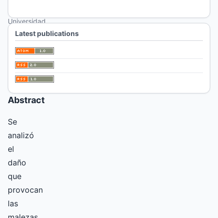
García
Universidad
Nacional de
Latest publications
La Pampa,
Facultad de
Agronomía
Abstract
Se
analizó
el
daño
que
provocan
las
malezas