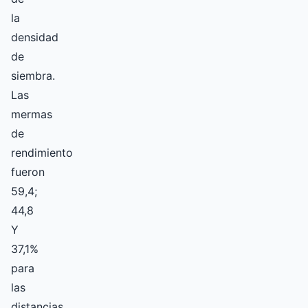
la
densidad
de
siembra.
Las
mermas
de
rendimiento
fueron
59,4;
44,8
Y
37,1%
para
las
distancias