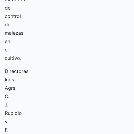
de
control
de
malezas
en
el
cultivo.
Directores:
Ings.
Agrs.
O.
J.
Rubiolo
y
F.