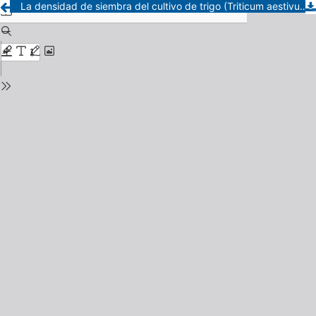
La densidad de siembra del cultivo de trigo (Triticum aestivum L.) como método alternativo de control de malezas frente al uso de herbicidas post-emergentes