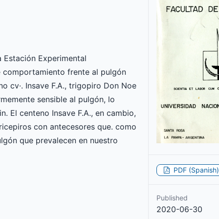
 la Estación Experimental
e comportamiento frente al pulgón
o cv·. Insave F.A., trigopiro Don Noe
ormemente sensible al pulgón, lo
n. El centeno Insave F.A., en cambio,
 tricepiros con antecesores que. como
ulgón que prevalecen en nuestro
PDF (Spanish)
Published
2020-06-30