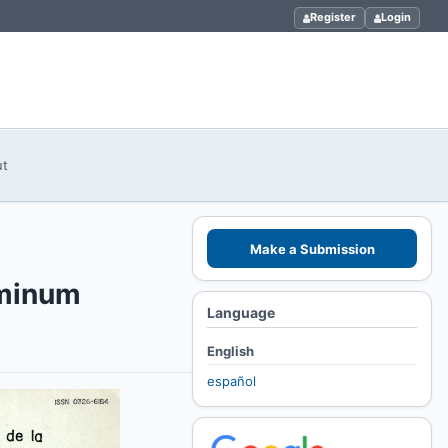
Register
Login
ut
Make a Submission
aminum
Language
English
español