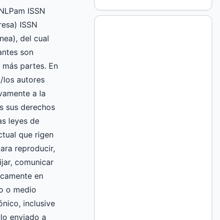
UNLPam ISSN
esa) ISSN
nea), del cual
mantes son
 más partes. En
l/los autores
vamente a la
 sus derechos
as leyes de
ctual que rigen
ara reproducir,
fijar, comunicar
licamente en
to o medio
nico, inclusive
culo enviado a