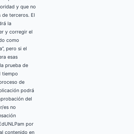
oridad y que no
 de terceros. El
drá la
er y corregir el
ado como
”, pero si el
era esas
la prueba de
l tiempo
 proceso de
blicación podrá
 aprobación del
or/es no
nsación
a EdUNLPam por
ial contenido en