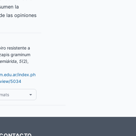
asumen la
de las opiniones
iro resistente a
izapis graminum
emiárida
,
5
(2),
am.edu.ar/index.ph
e/view/5034
rmats
CONTACTO