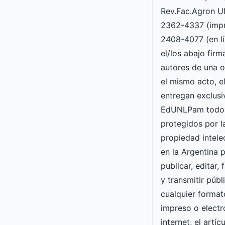
Rev.Fac.Agron 
2362-4337 (impr
2408-4077 (en lí
el/los abajo fir
autores de una o
el mismo acto, e
entregan exclusi
EdUNLPam todos
protegidos por l
propiedad intele
en la Argentina p
publicar, editar, 
y transmitir púb
cualquier forma
impreso o electró
internet, el artí