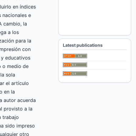
luirlo en índices
 nacionales e
A cambio, la
ga a los
zación para la
Latest publications
impresión con
 y educativos
ro o medio de
la sola
ar el artículo
o en la
 autor acuerda
l provisto a la
 trabajo
 ha sido impreso
ualquier otro