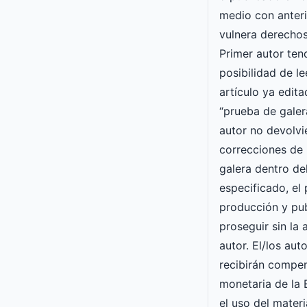
medio con anteri
vulnera derechos
Primer autor ten
posibilidad de le
artículo ya edit
“prueba de galera
autor no devolvi
correcciones de 
galera dentro de
especificado, el
producción y pu
proseguir sin la
autor. El/los aut
recibirán compe
monetaria de l
el uso del mater