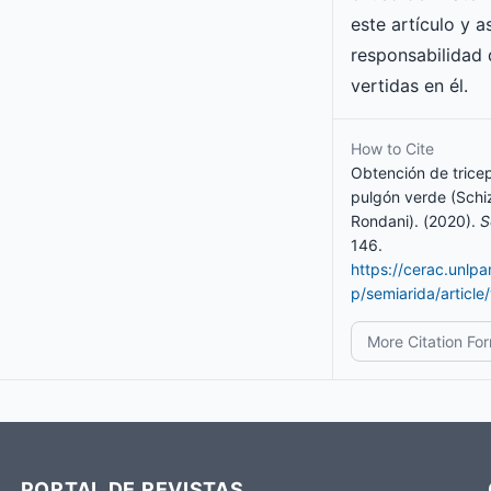
este artículo y 
responsabilidad 
vertidas en él.
How to Cite
Obtención de tricep
pulgón verde (Sch
Rondani). (2020).
S
146.
https://cerac.unlp
p/semiarida/articl
More Citation Fo
PORTAL DE REVISTAS