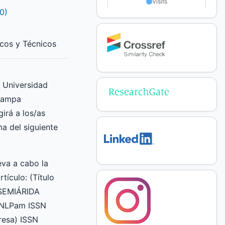
0)
icos y Técnicos
a Universidad
Pampa
irá a los/as
ma del siguiente
va a cabo la
rtículo: (Título
 SEMIÁRIDA
UNLPam ISSN
esa) ISSN