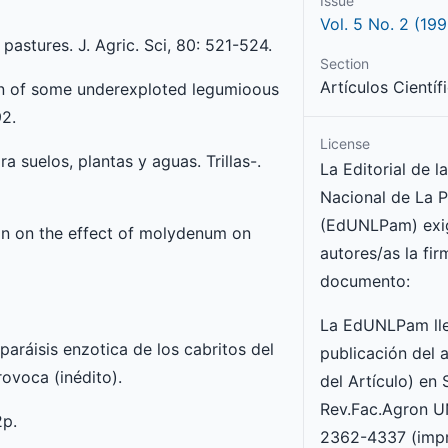
Issue
Vol. 5 No. 2 (199
astures. J. Agric. Sci, 80: 521-524.
Section
Artículos Científ
ion of some underexploted legumioous
92.
License
a suelos, plantas y aguas. Trillas-.
La Editorial de l
Nacional de La 
(EdUNLPam) exig
tion on the effect of molydenum on
autores/as la fir
documento:
La EdUNLPam lle
 paráisis enzotica de los cabritos del
publicación del a
ovoca (inédito).
del Artículo) en
Rev.Fac.Agron 
2p.
2362-4337 (impr