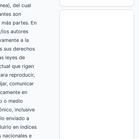
nea), del cual
mantes son
 más partes. En
l/los autores
vamente a la
 sus derechos
as leyes de
ctual que rigen
ara reproducir,
fijar, comunicar
licamente en
to o medio
nico, inclusive
culo enviado a
luirlo en índices
 nacionales e