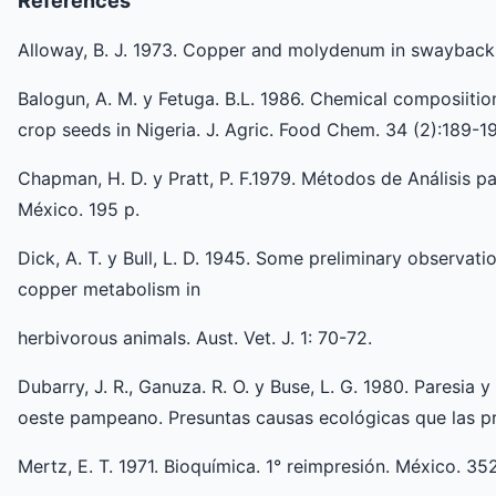
References
Alloway, B. J. 1973. Copper and molydenum in swayback p
Balogun, A. M. y Fetuga. B.L. 1986. Chemical composiit
crop seeds in Nigeria. J. Agric. Food Chem. 34 (2):189-1
Chapman, H. D. y Pratt, P. F.1979. Métodos de Análisis par
México. 195 p.
Dick, A. T. y Bull, L. D. 1945. Some preliminary observa
copper metabolism in
herbivorous animals. Aust. Vet. J. 1: 70-72.
Dubarry, J. R., Ganuza. R. O. y Buse, L. G. 1980. Paresia y
oeste pampeano. Presuntas causas ecológicas que las pr
Mertz, E. T. 1971. Bioquímica. 1° reimpresión. México. 35