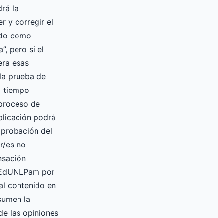
drá la
er y corregir el
ado como
”, pero si el
era esas
la prueba de
l tiempo
 proceso de
blicación podrá
 aprobación del
or/es no
nsación
a EdUNLPam por
ial contenido en
asumen la
de las opiniones