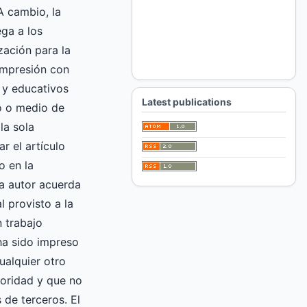
A cambio, la
ga a los
zación para la
impresión con
 y educativos
Latest publications
ro o medio de
la sola
ar el artículo
o en la
 autor acuerda
l provisto a la
 trabajo
 ha sido impreso
ualquier otro
oridad y que no
 de terceros. El