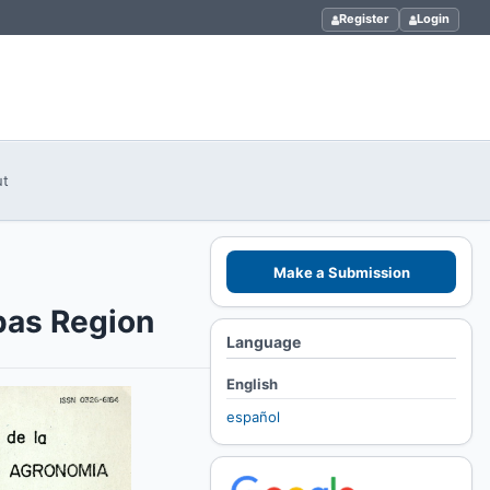
Register
Login
ut
Make a Submission
pas Region
Language
English
español