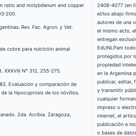
num ratio and molybdenum and copper
2408-4077 (en lí
193-200.
el/los abajo fir
autores de una o
entinas. Rev. Fac. Agron. y Vet.
el mismo acto, e
entregan exclusi
EdUNLPam todos
ia de cobre para nutrición animal
protegidos por l
propiedad intele
. XXXVIII N° 312, 255-275.
en la Argentina p
publicar, editar, 
. 1982. Evaluación y comparación de
y transmitir púb
de la hipocuprosis de los nóvillos.
cualquier forma
impreso o electró
ganado. 2da. Acribia. Zaragoza,
internet, el artí
publicación e inc
o bases de datos