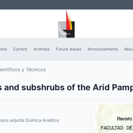
nicio
Current
Archives
Future Issues
Announcements
Abo
ientíficos y Técnicos
s and subshrubs of the Arid Pam
ora adjunta Química Analítica