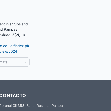
ent in shrubs and
rid Pampas
iárida
,
5
(2), 19-
am.edu.ar/index.ph
e/view/5024
rmats
CONTACTO
Coronel Gil 353, Santa Rosa, La Pampa