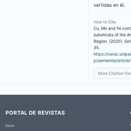
vertidas en él.
How to Cite
Cu, Mo and Fe cont
subshrubs of the A
Region. (2020).
Sem
35.
https://cerac.unlp
p/semiarida/articl
More Citation Fo
PORTAL DE REVISTAS
Inicio