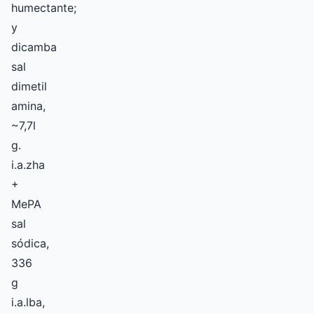
humectante;
y
dicamba
sal
dimetil
amina,
~7,7l
g.
i.a.zha
+
MePA
sal
sódica,
336
g
i.a.lba,