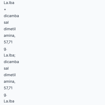
La.lba
+
dicamba
sal
dimetil
amina,
57,71
g.
La.lba;
dicamba
sal
dimetil
amina,
57,71
g.
La.lba