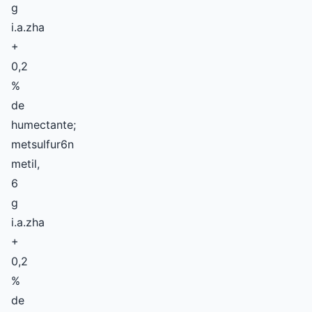
g
i.a.zha
+
0,2
%
de
humectante;
metsulfur6n
metil,
6
g
i.a.zha
+
0,2
%
de