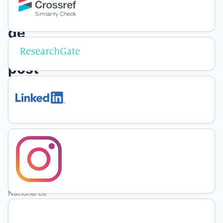
aplicación
de
herbicidas
post
-
emergentes
M.
J.
Berango
Universidad
Nacional de
La Pampa