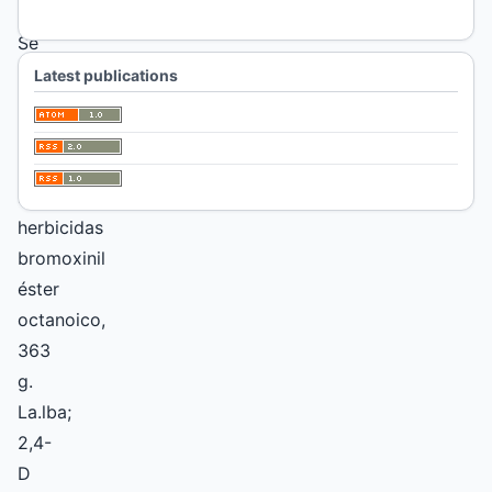
Se
analizó
Latest publications
el
comportamiento
de
los
herbicidas
bromoxinil
éster
octanoico,
363
g.
La.lba;
2,4-
D