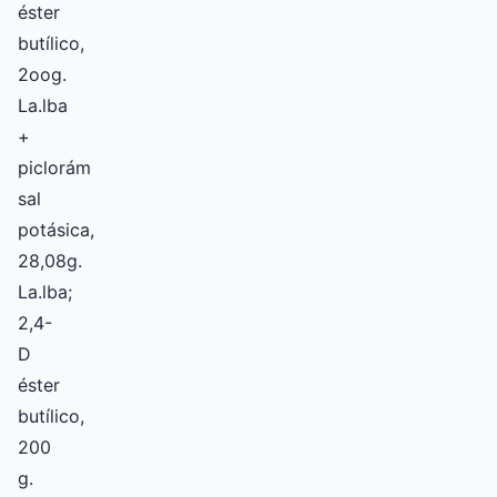
éster
butílico,
2oog.
La.lba
+
piclorám
sal
potásica,
28,08g.
La.lba;
2,4-
D
éster
butílico,
200
g.