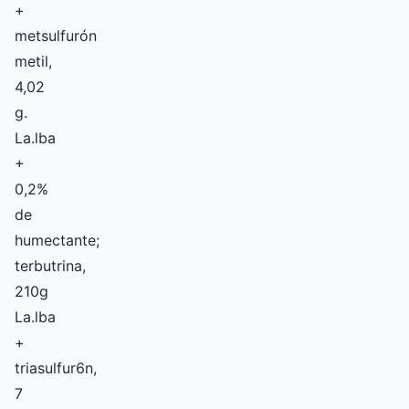
+
metsulfurón
metil,
4,02
g.
La.lba
+
0,2%
de
humectante;
terbutrina,
210g
La.lba
+
triasulfur6n,
7