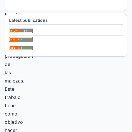
se
transforma
Latest publications
en
un
vehículo
de
propagación
de
las
malezas.
Este
trabajo
tiene
como
objetivo
hacer