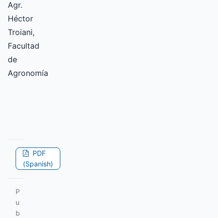
Agr.
Héctor
Troiani,
Facultad
de
Agronomía
PDF
(Spanish)
P
u
b